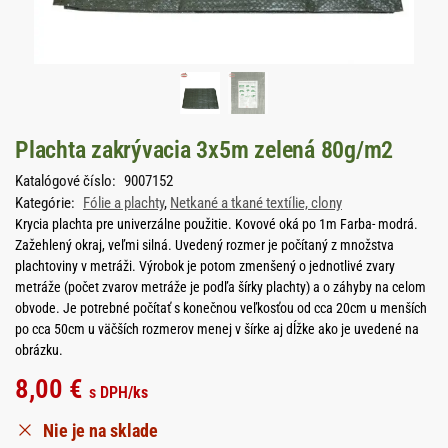
Plachta zakrývacia 3x5m zelená 80g/m2
Katalógové číslo:
9007152
Kategórie:
Fólie a plachty
,
Netkané a tkané textílie, clony
Krycia plachta pre univerzálne použitie. Kovové oká po 1m Farba- modrá.
Zažehlený okraj, veľmi silná. Uvedený rozmer je počítaný z množstva
plachtoviny v metráži. Výrobok je potom zmenšený o jednotlivé zvary
metráže (počet zvarov metráže je podľa šírky plachty) a o záhyby na celom
obvode. Je potrebné počítať s konečnou veľkosťou od cca 20cm u menších
po cca 50cm u väčších rozmerov menej v šírke aj dĺžke ako je uvedené na
obrázku.
8,00
€
s DPH
/ks
Nie je na sklade