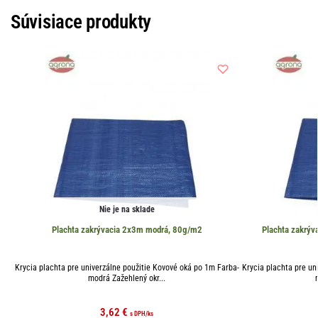
Súvisiace produkty
Nie je na sklade
Plachta zakrývacia 2x3m modrá, 80g/m2
Plachta zakrý
Krycia plachta pre univerzálne použitie Kovové oká po 1m Farba-
Krycia plachta pre un
modrá Zažehlený okr...
3,62
€
s DPH
/ks