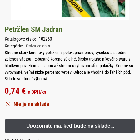
Petržlen SM Jadran
Katalógové číslo:
102260
Kategória:
Osivá zelenín
Stredne skorý koreňový petržlen s polovzpriamenou, vysokou a stredne
zelenou vňaťou. Robustné korene sú dlhé, široko trojuholníkového tvaru s
hladkým povrchom a slabou až strednou ryhovanosťou pokožky. Korene sú
vyrovnané, veľmi nízke percento vetiev. Odroda je vhodná do ľahších pôd.
Skladovateľnosť výborná.
0,74
€
s DPH
/ks
Nie je na sklade