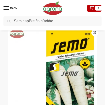
MENU
0
Vyhľadávanie
Domov
Semená - osivá
Osivá zelenín
Petržlen SM Jadran
/
/
/