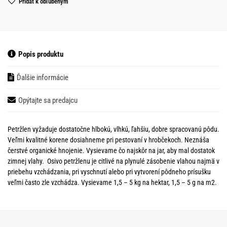
Pridať k obľubeným
Popis produktu
Ďalšie informácie
Opýtajte sa predajcu
Petržlen vyžaduje dostatočne hlbokú, vlhkú, ľahšiu, dobre spracovanú pôdu.
Veľmi kvalitné korene dosiahneme pri pestovaní v hrobčekoch. Neznáša
čerstvé organické hnojenie. Vysievame čo najskôr na jar, aby mal dostatok
zimnej vlahy. Osivo petržlenu je citlivé na plynulé zásobenie vlahou najmä v
priebehu vzchádzania, pri vyschnutí alebo pri vytvorení pôdneho prísušku
veľmi často zle vzchádza. Vysievame 1,5 – 5 kg na hektar, 1,5 – 5 g na m2.