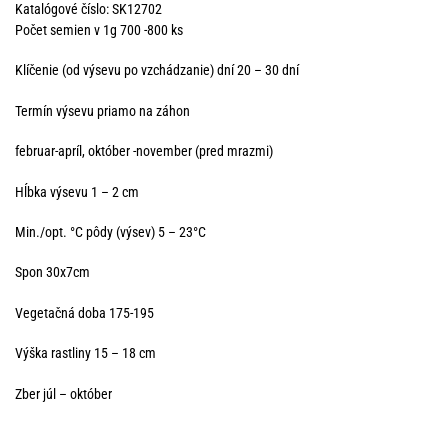
Katalógové číslo: SK12702
Počet semien v 1g 700 -800 ks
Klíčenie (od výsevu po vzchádzanie) dní 20 – 30 dní
Termín výsevu priamo na záhon
februar-apríl, október -november (pred mrazmi)
Hĺbka výsevu 1 – 2 cm
Min./opt. °C pôdy (výsev) 5 – 23°C
Spon 30x7cm
Vegetačná doba 175-195
Výška rastliny 15 – 18 cm
Zber júl – október