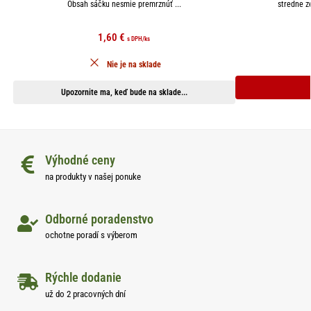
Obsah sáčku nesmie premrznúť ...
stredne z
1,60
€
s DPH
/ks
Nie je na sklade
Upozornite ma, keď bude na sklade...
Výhodné ceny
na produkty v našej ponuke
Odborné poradenstvo
ochotne poradí s výberom
Rýchle dodanie
už do 2 pracovných dní