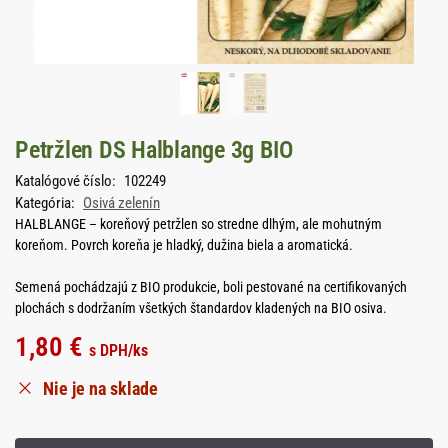
Petržlen DS Halblange 3g BIO
Katalógové číslo:
102249
Kategória:
Osivá zelenín
HALBLANGE – koreňový petržlen so stredne dlhým, ale mohutným
koreňom. Povrch koreňa je hladký, dužina biela a aromatická.
Semená pochádzajú z BIO produkcie, boli pestované na certifikovaných
plochách s dodržaním všetkých štandardov kladených na BIO osiva.
1,80
€
s DPH
/ks
Nie je na sklade