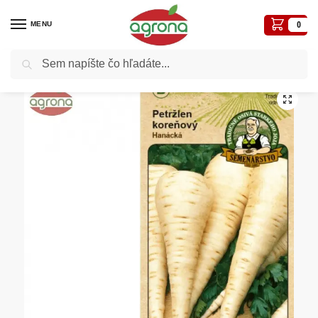
MENU
0
Vyhľadávanie
Domov
Semená - osivá
Osivá zelenín
Petržlen DS Halblange 3g BIO
/
/
/