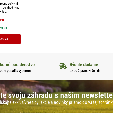
tredne veľkými
i. Je vhodný na
výs...
H
/ks
 91 ks
košíka
borné poradenstvo
Rýchle dodanie
otne poradí s výberom
už do 2 pracovných dní
te svoju záhradu s naším newslett
ískajte exkluzívne tipy, akcie a novinky priamo do vašej schránk