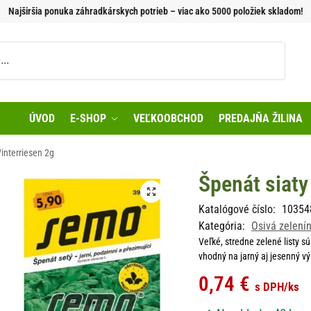
Najširšia ponuka záhradkárskych potrieb – viac ako 5000 položiek skladom!
Vyhľadávanie
ÚVOD
E-SHOP
VEĽKOOBCHOD
PREDAJŇA ŽILINA
interriesen 2g
Špenát siaty
Katalógové číslo:
10354
Kategória:
Osivá zelení
Veľké, stredne zelené listy sú
vhodný na jarný aj jesenný vý
0,74
€
s DPH
/ks