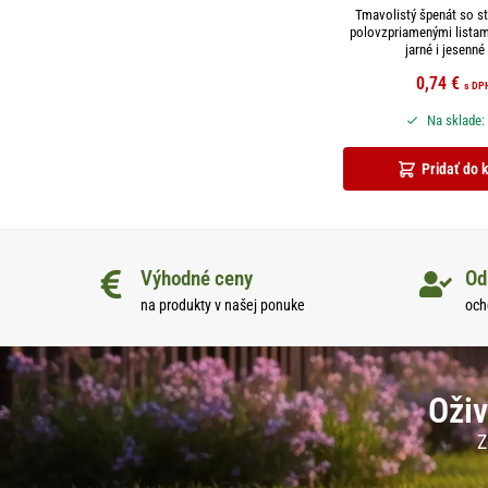
Tmavolistý špenát so s
polovzpriamenými listam
jarné i jesenné 
0,74
€
s DP
Na sklade:
Pridať do 
Výhodné ceny
Od
na produkty v našej ponuke
och
Oživ
Z