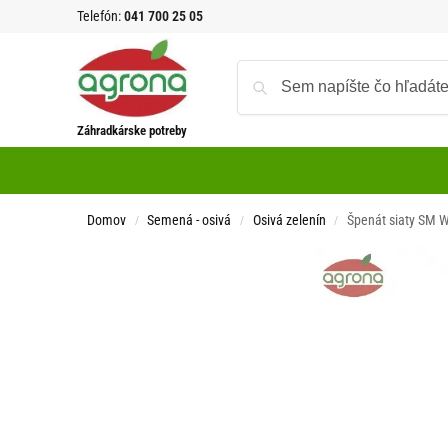
Telefón:
041 700 25 05
Záhradkárske potreby
Domov
Semená - osivá
Osivá zelenín
Špenát siaty SM W
/
/
/