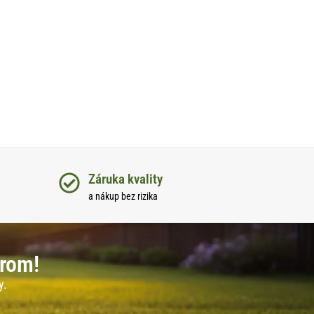
Záruka kvality
a nákup bez rizika
erom!
y.