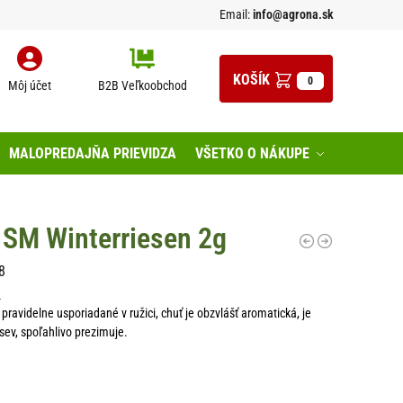
Email:
info@agrona.sk
0
Môj účet
B2B Veľkoobchod
MALOPREDAJŇA PRIEVIDZA
VŠETKO O NÁKUPE
 SM Winterriesen 2g
8
n
 pravidelne usporiadané v ružici, chuť je obzvlášť aromatická, je
sev, spoľahlivo prezimuje.