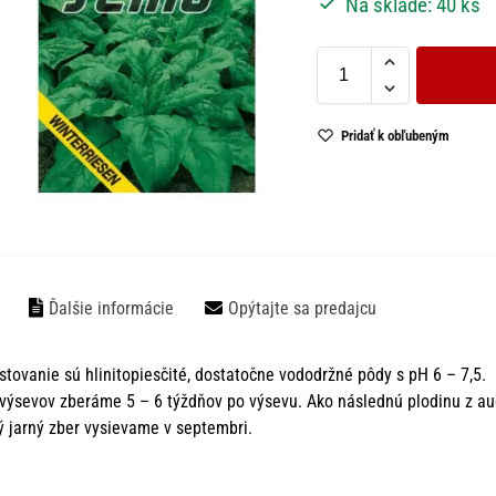
Na sklade: 40 ks
Pridať k obľubeným
Ďalšie informácie
Opýtajte sa predajcu
stovanie sú hlinitopiesčité, dostatočne vododržné pôdy s pH 6 – 7,5.
 výsevov zberáme 5 – 6 týždňov po výsevu. Ako následnú plodinu z au
korý jarný zber vysievame v septembri.