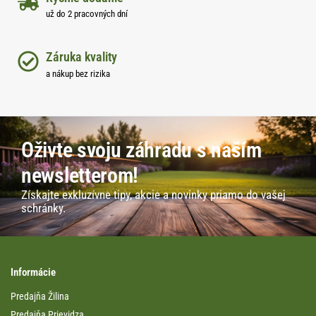
už do 2 pracovných dní
Záruka kvality
a nákup bez rizika
Oživte svoju záhradu s naším
newsletterom!
Získajte exkluzívne tipy, akcie a novinky priamo do vašej
schránky.
Informácie
Predajňa Žilina
Predajňa Prievidza