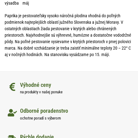
výsadba máj
Paprika je pestovateľsky vysoko náročná plodina vhodná do poľných
podmienok najteplejších oblastí južného Slovenska a južnej Moravy. V
ostatných oblastiach žiada pestovanie v krytých alebo chránených
priestoroch. Najvhodnejšie sú výhrevné, humózne a dostatočne vododržné
pôdy. Na poľné pestovanie vysievame v krytých priestoroch v prvej polovici
marca. Na dobré vzchádzanie je treba zaistiť minimálne teploty 20 – 22° C
aj v nočných hodinách. Na stanovisku vysádzame po 15. máji.
Výhodné ceny
na produkty v našej ponuke
Odborné poradenstvo
ochotne poradí s výberom
Rýchle dodanie