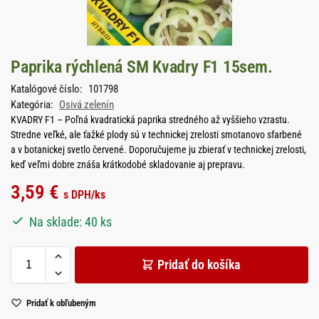
Paprika rýchlená SM Kvadry F1 15sem.
Katalógové číslo:
101798
Kategória:
Osivá zelenín
KVADRY F1 – Poľná kvadratická paprika stredného až vyššieho vzrastu.
Stredne veľké, ale ťažké plody sú v technickej zrelosti smotanovo sfarbené
a v botanickej svetlo červené. Doporučujeme ju zbierať v technickej zrelosti,
keď veľmi dobre znáša krátkodobé skladovanie aj prepravu.
3,59
€
s DPH
/ks
Na sklade: 40 ks
Pridať do košíka
Pridať k obľubeným