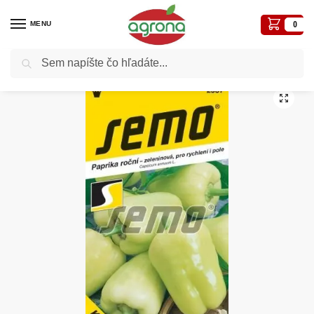
MENU
0
Vyhľadávanie
Domov
Semená - osivá
Osivá zelenín
Paprika rýchlená SM Kvadry F1 15sem.
/
/
/