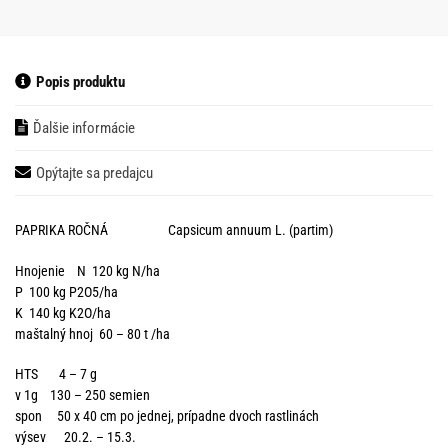
Popis produktu
Ďalšie informácie
Opýtajte sa predajcu
PAPRIKA ROČNÁ Capsicum annuum L. (partim)
Hnojenie N 120 kg N/ha
P 100 kg P2O5/ha
K 140 kg K2O/ha
maštalný hnoj 60 – 80 t /ha
HTS 4 – 7 g
v 1g 130 – 250 semien
spon 50 x 40 cm po jednej, prípadne dvoch rastlinách
výsev 20.2. – 15.3.