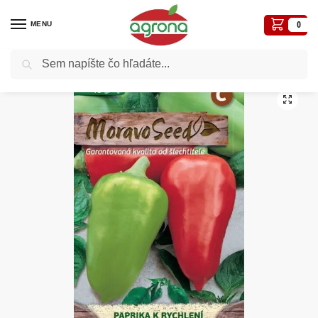
MENU
0
Vyhľadávanie
Domov
Paprika rýchl. MS Sandra 40s.
/