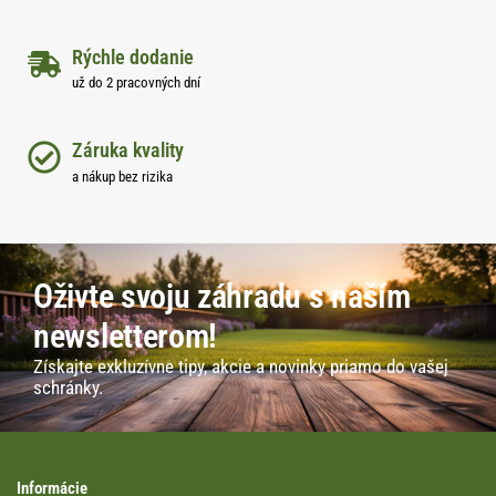
Rýchle dodanie
už do 2 pracovných dní
Záruka kvality
a nákup bez rizika
Oživte svoju záhradu s naším
newsletterom!
Získajte exkluzívne tipy, akcie a novinky priamo do vašej
schránky.
Informácie