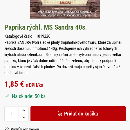
Paprika rýchl. MS Sandra 40s.
Katalógové číslo:
1019226
Paprika SANDRA tvorí sladké plody trojuholníkového tvaru, ktoré za úplnej
zrelosti dosahujú hmotnosť 140g. Pestujeme ich výhradne vo fóliových
krytoch alebo skleníkoch. Rastliny veľmi často vytvoria najprv jednu veľkú
papriku, ktorú je však dobré odtrhnúť ešte zelenú, aby ste tak podporili
rastlinu v tvorení ďalších plodov. Po dozretí majú papriky sýto červenú až
rubínovú farbu.
1,85
€
s DPH
/ks
Na sklade: 50 ks
Pridať do košíka
Pridať k obľubeným