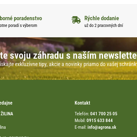
borné poradenstvo
Rýchle dodanie
otne poradí s výberom
už do 2 pracovných dní
te svoju záhradu s naším newslett
ískajte exkluzívne tipy, akcie a novinky priamo do vašej schránk
edajne
Kontakt
 ŽILINA
Telefón:
041 700 25 05
Mobil:
0915 633 844
lina
E-mail:
info@agrona.sk