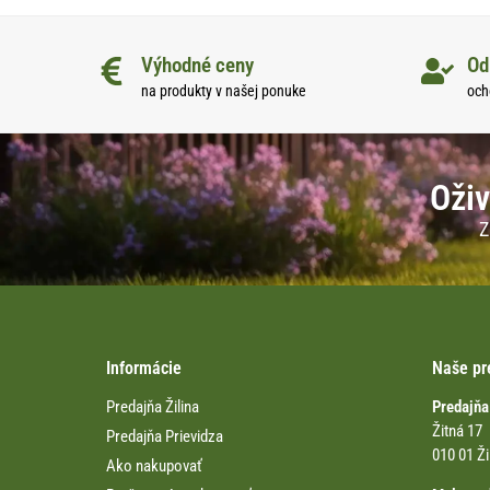
Výhodné ceny
Od
na produkty v našej ponuke
och
Oživ
Z
Informácie
Naše pr
Predajňa Žilina
Predajňa
Žitná 17
Predajňa Prievidza
010 01 Ži
Ako nakupovať