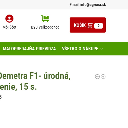
Email:
info@agrona.sk
0
Môj účet
B2B Veľkoobchod
MALOPREDAJŇA PRIEVIDZA
VŠETKO O NÁKUPE
Demetra F1- úrodná,
enie, 15 s.
5