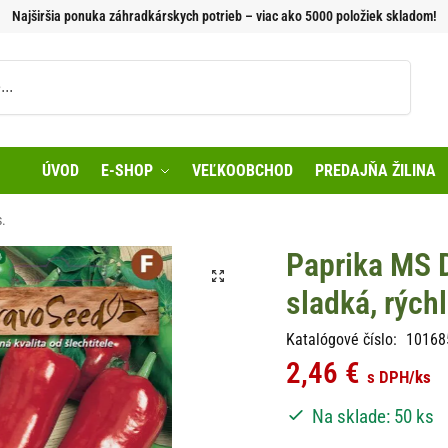
Najširšia ponuka záhradkárskych potrieb – viac ako 5000 položiek skladom!
Vyhľadávanie
ÚVOD
E-SHOP
VEĽKOOBCHOD
PREDAJŇA ŽILINA
s.
Paprika MS 
sladká, rýchl
Katalógové číslo:
10168
2,46
€
s DPH
/ks
Na sklade: 50 ks