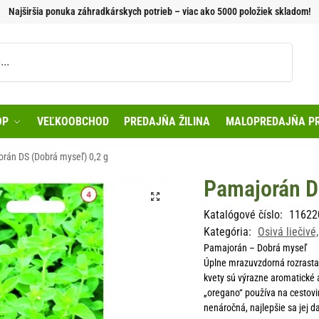
Najširšia ponuka záhradkárskych potrieb – viac ako 5000 položiek skladom!
Vyhľadávanie
OP
VEĽKOOBCHOD
PREDAJŇA ŽILINA
MALOPREDAJŇA PR
rán DS (Dobrá myseľ) 0,2 g
Pamajorán D
Katalógové číslo:
11622
Kategória:
Osivá liečivé
Pamajorán – Dobrá myseľ
Úplne mrazuvzdorná rozrastaj
kvety sú výrazne aromatické 
„oregano“ používa na cestovi
nenáročná, najlepšie sa jej d