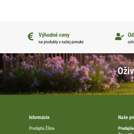
Výhodné ceny
Od
na produkty v našej ponuke
och
Oživ
Z
Informácie
Naše pr
Predajňa Žilina
Predajňa