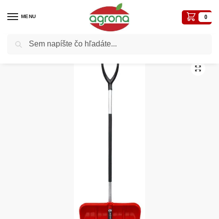
MENU
0
Vyhľadávanie
Domov
Záhradné a iné náradie
Odhŕňače snehu, škrabky na ľad
Odhŕňač snehu DIABLO 520X395/1550mm so spevnenou hranou
/
/
/