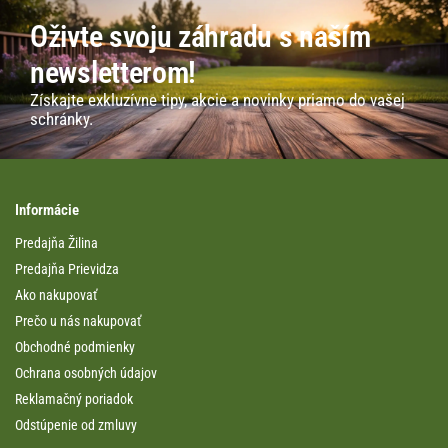
Oživte svoju záhradu s naším
newsletterom!
Získajte exkluzívne tipy, akcie a novinky priamo do vašej
schránky.
Informácie
Predajňa Žilina
Predajňa Prievidza
Ako nakupovať
Prečo u nás nakupovať
Obchodné podmienky
Ochrana osobných údajov
Reklamačný poriadok
Odstúpenie od zmluvy