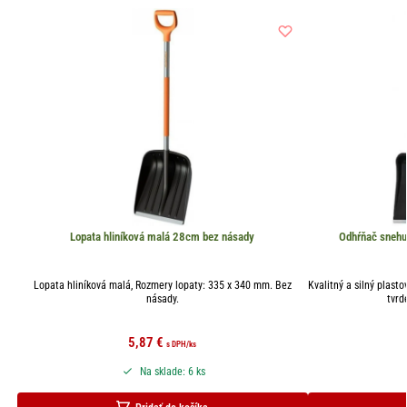
Lopata hliníková malá 28cm bez násady
Odhŕňač sneh
Lopata hliníková malá, Rozmery lopaty: 335 x 340 mm. Bez
Kvalitný a silný plast
násady.
tvrd
5,87
€
s DPH
/ks
Na sklade: 6 ks