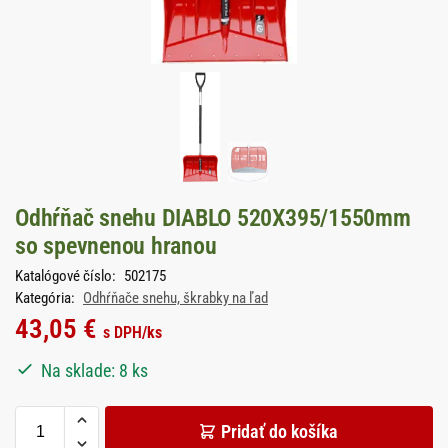
Odhŕňač snehu DIABLO 520X395/1550mm
so spevnenou hranou
Katalógové číslo:
502175
Kategória:
Odhŕňače snehu, škrabky na ľad
43,05
€
s DPH
/ks
Na sklade: 8 ks
Pridať do košíka