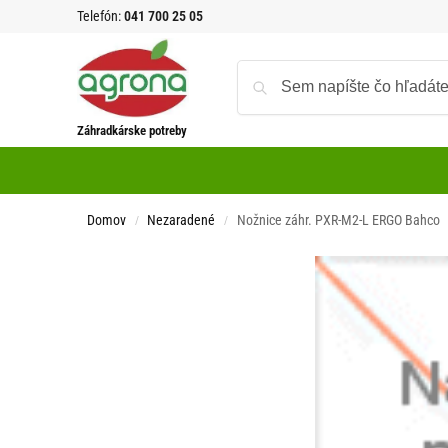
Telefón:
041 700 25 05
Záhradkárske potreby
Domov
Nezaradené
Nožnice záhr. PXR-M2-L ERGO Bahco
/
/