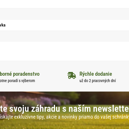
vka
borné poradenstvo
Rýchle dodanie
otne poradí s výberom
už do 2 pracovných dní
te svoju záhradu s naším newslett
ískajte exkluzívne tipy, akcie a novinky priamo do vašej schránk