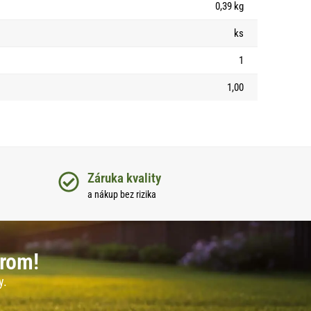
0,39 kg
ks
1
1,00
Záruka kvality
a nákup bez rizika
erom!
y.