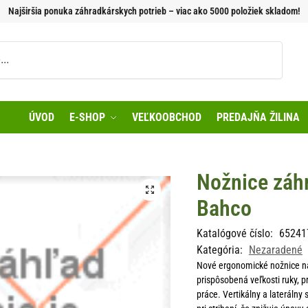
Najširšia ponuka záhradkárskych potrieb – viac ako 5000 položiek skladom!
Vyhľadávanie
ÚVOD
E-SHOP
VEĽKOOBCHOD
PREDAJŇA ŽILINA
Nožnice záh
Bahco
Katalógové číslo:
65241
Kategória:
Nezaradené
Nové ergonomické nožnice na 
prispôsobená veľkosti ruky, 
práce. Vertikálny a laterálny 