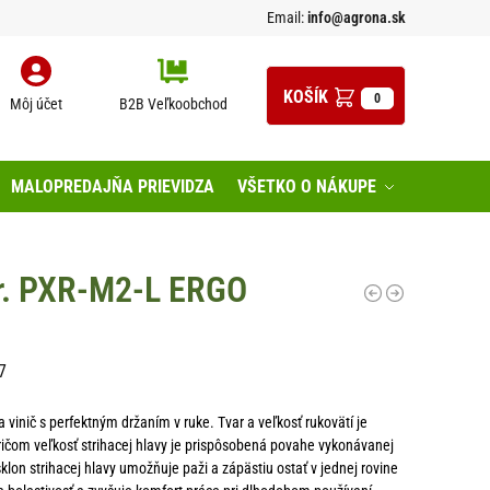
Email:
info@agrona.sk
0
Môj účet
B2B Veľkoobchod
MALOPREDAJŇA PRIEVIDZA
VŠETKO O NÁKUPE
r. PXR-M2-L ERGO
7
vinič s perfektným držaním v ruke. Tvar a veľkosť rukovätí je
pričom veľkosť strihacej hlavy je prispôsobená povahe vykonávanej
sklon strihacej hlavy umožňuje paži a zápästiu ostať v jednej rovine