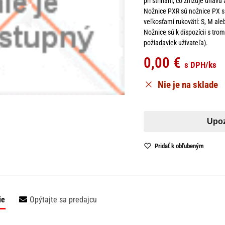
pri strihaní, čo znižuje únav
Nožnice PXR sú nožnice PX s
veľkosťami rukovätí: S, M aleb
Nožnice sú k dispozícii s trom
požiadaviek užívateľa).
0,00
€
s DPH
/ks
Nie je na sklade
Pridať k obľubeným
ie
Opýtajte sa predajcu