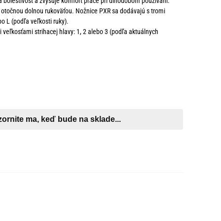
u a bolestivosť a zvyšuje komfort práce pri dlhodobom používaní.
 otočnou dolnou rukoväťou. Nožnice PXR sa dodávajú s tromi
o L (podľa veľkosti ruky).
i veľkosťami strihacej hlavy: 1, 2 alebo 3 (podľa aktuálnych