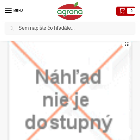
MENU
0
Vyhľadávanie
Domov
Nezaradené
Nožnice P75 Bahco na okraje trávnikov
/
/