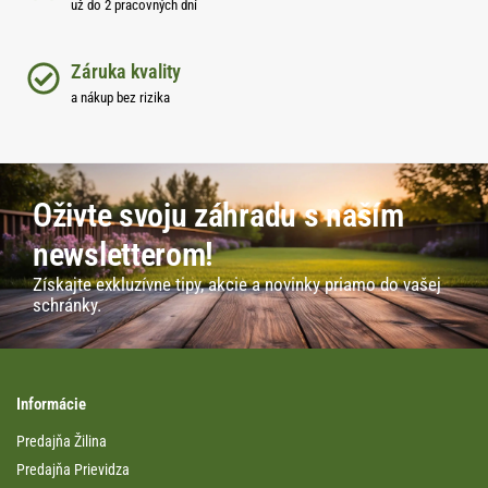
už do 2 pracovných dní
Záruka kvality
a nákup bez rizika
Oživte svoju záhradu s naším
newsletterom!
Získajte exkluzívne tipy, akcie a novinky priamo do vašej
schránky.
Informácie
Predajňa Žilina
Predajňa Prievidza