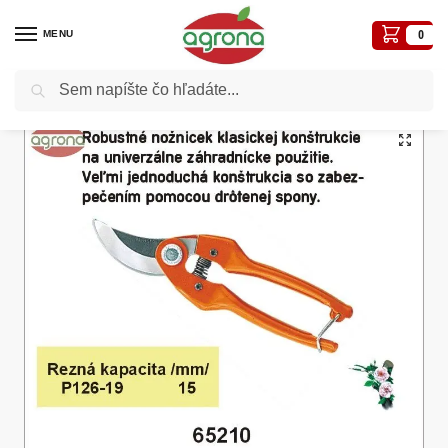
MENU
0
Vyhľadávanie
Domov
Biologické-ekologické prípravky
Nožnice P126-19 Bahco 6 pack
/
/