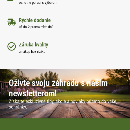
ochotne poradí s výberom
Rýchle dodanie
už do 2 pracovných dní
Záruka kvality
a nákup bez rizika
Oživte svoju záhradu s naším
newsletterom!
Získajte exkluzívne tipy, akcie a novinky priamo do vašej
schránky.