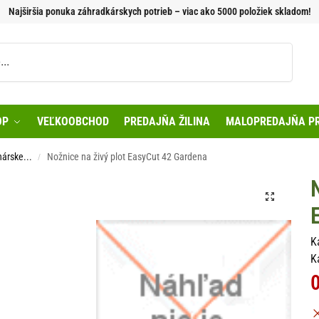
Najširšia ponuka záhradkárskych potrieb – viac ako 5000 položiek skladom!
Vyhľadávanie
OP
VEĽKOOBCHOD
PREDAJŇA ŽILINA
MALOPREDAJŇA PR
árske...
Nožnice na živý plot EasyCut 42 Gardena
/
K
K