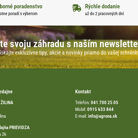
borné poradenstvo
Rýchle dodanie
otne poradí s výberom
už do 2 pracovných dní
te svoju záhradu s naším newslett
ískajte exkluzívne tipy, akcie a novinky priamo do vašej schránk
edajne
Kontakt
 ŽILINA
Telefón:
041 700 25 05
Mobil:
0915 633 844
lina
E-mail:
info@agrona.sk
dajňa PRIEVIDZA
u 26