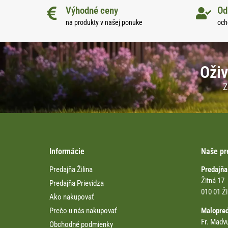
Výhodné ceny
Od
na produkty v našej ponuke
och
Oživ
Z
Informácie
Naše pr
Predajňa Žilina
Predajňa
Žitná 17
Predajňa Prievidza
010 01 Ži
Ako nakupovať
Prečo u nás nakupovať
Malopre
Fr. Madv
Obchodné podmienky