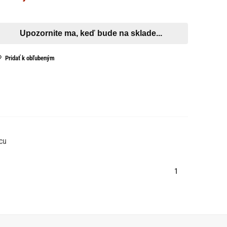
Pridať k obľubeným
cu
1