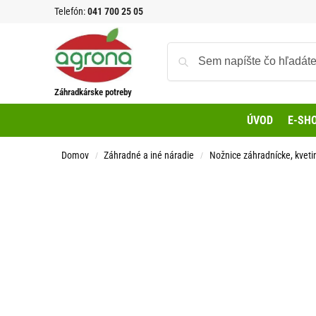
Telefón:
041 700 25 05
Záhradkárske potreby
ÚVOD
E-SH
Domov
Záhradné a iné náradie
Nožnice záhradnícke, kvetin
/
/