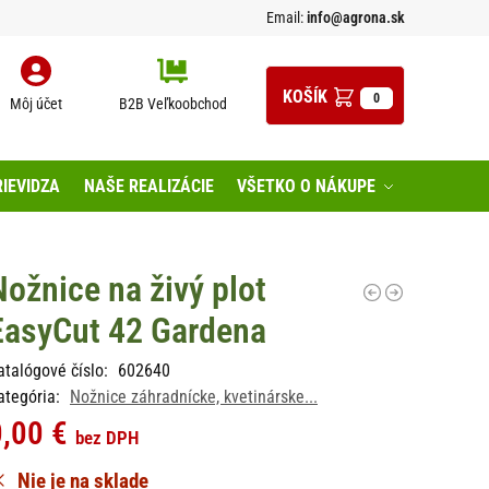
Email:
info@agrona.sk
0
Môj účet
B2B Veľkoobchod
IEVIDZA
NAŠE REALIZÁCIE
VŠETKO O NÁKUPE
Nožnice na živý plot
EasyCut 42 Gardena
atalógové číslo:
602640
ategória:
Nožnice záhradnícke, kvetinárske...
0,00
€
bez DPH
Nie je na sklade