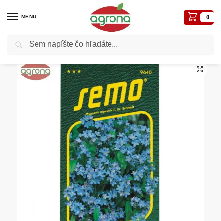
MENU
0
Vyhľadávanie
Domov
Semená - osivá
Osivá kvetiny
Nezábudka SM modrá
/
/
/