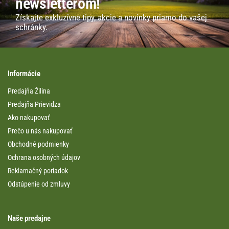
newsletterom!
Získajte exkluzívne tipy, akcie a novinky priamo do vašej
schránky.
Informácie
Predajňa Žilina
Predajňa Prievidza
Ako nakupovať
Prečo u nás nakupovať
Obchodné podmienky
Ochrana osobných údajov
Reklamačný poriadok
Odstúpenie od zmluvy
Naše predajne