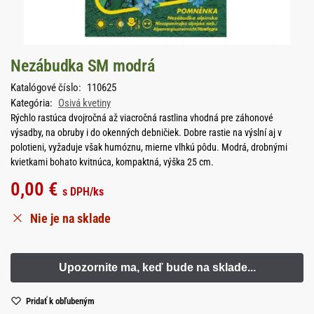
Nezábudka SM modrá
Katalógové číslo:
110625
Kategória:
Osivá kvetiny
Rýchlo rastúca dvojročná až viacročná rastlina vhodná pre záhonové
výsadby, na obruby i do okenných debničiek. Dobre rastie na výslní aj v
polotieni, vyžaduje však humóznu, mierne vlhkú pôdu. Modrá, drobnými
kvietkami bohato kvitnúca, kompaktná, výška 25 cm.
0,00
€
s DPH
/ks
Nie je na sklade
Pridať k obľubeným