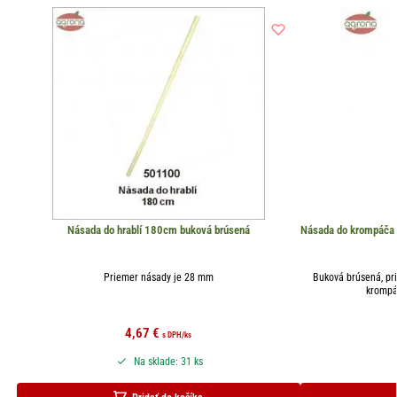
Násada do hrablí 180cm buková brúsená
Násada do krompáča 
Priemer násady je 28 mm
Buková brúsená, p
krompá
4,67
€
s DPH
/ks
Na sklade: 31 ks