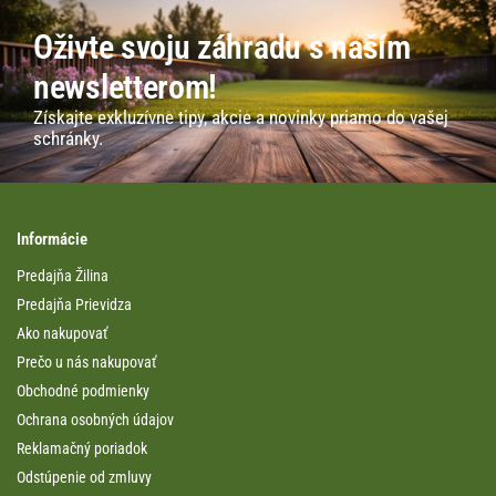
Oživte svoju záhradu s naším
newsletterom!
Získajte exkluzívne tipy, akcie a novinky priamo do vašej
schránky.
Informácie
Predajňa Žilina
Predajňa Prievidza
Ako nakupovať
Prečo u nás nakupovať
Obchodné podmienky
Ochrana osobných údajov
Reklamačný poriadok
Odstúpenie od zmluvy