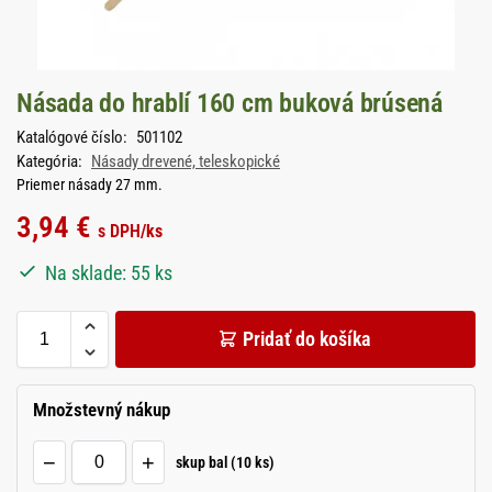
Násada do hrablí 160 cm buková brúsená
Katalógové číslo:
501102
Kategória:
Násady drevené, teleskopické
Priemer násady 27 mm.
3,94
€
s DPH
/ks
Na sklade: 55 ks
Pridať do košíka
Množstevný nákup
−
+
skup bal (10 ks)