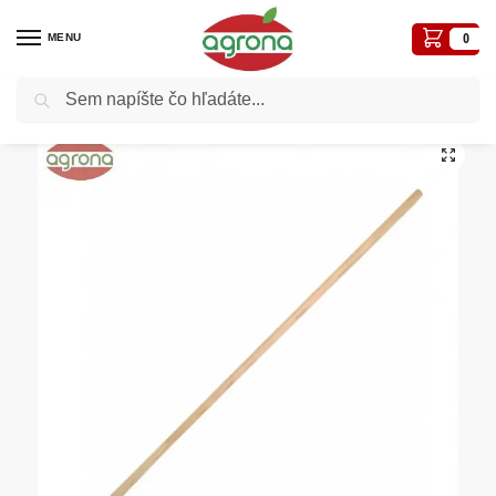
MENU
0
Vyhľadávanie
Domov
Záhradné a iné náradie
Násady drevené, teleskopické
Násada do hrablí 160 cm buková brúsená
/
/
/