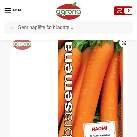
MENU
0
Vyhľadávanie
Domov
Semená - osivá
Osivá zelenín
Mrkva skorá DS Naomi, 3 g
/
/
/