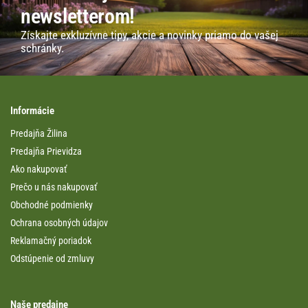
newsletterom!
Získajte exkluzívne tipy, akcie a novinky priamo do vašej
schránky.
Informácie
Predajňa Žilina
Predajňa Prievidza
Ako nakupovať
Prečo u nás nakupovať
Obchodné podmienky
Ochrana osobných údajov
Reklamačný poriadok
Odstúpenie od zmluvy
Naše predajne