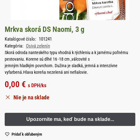
Mrkva skorá DS Naomi, 3 g
Katalógové číslo:
101241
Kategória:
Osivá zelenín
Skorá odroda nanteského typu vhodná k rýchleniu a k jarnému poľnému
pestovaniu. Korene sú dlhé 16 -18 cm ,válcovité s
jemným hladkým povrchom. Dužina je sladká, jemná a intenzívne
vyfarbená.Hlava koreňa nezelená ani nefialovie.
0,00
€
s DPH
/ks
Nie je na sklade
Pridať k obľubeným