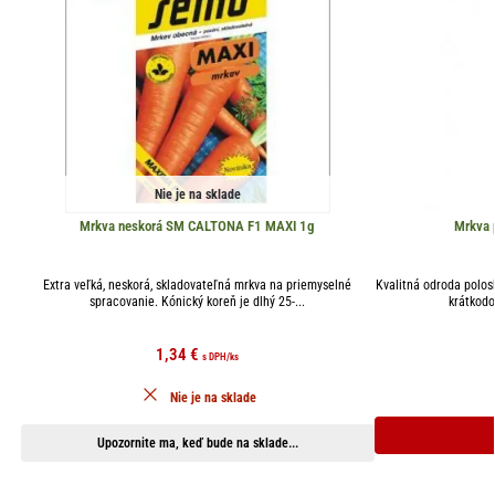
Nie je na sklade
Mrkva neskorá SM CALTONA F1 MAXI 1g
Mrkva 
Extra veľká, neskorá, skladovateľná mrkva na priemyselné
Kvalitná odroda polos
spracovanie. Kónický koreň je dlhý 25-...
krátkodo
1,34
€
s DPH
/ks
Nie je na sklade
Upozornite ma, keď bude na sklade...