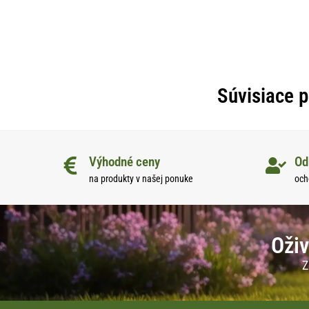
Súvisiace 
Výhodné ceny
Od
na produkty v našej ponuke
och
Oživ
Z