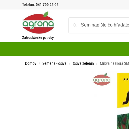
Telefón:
041 700 25 05
Záhradkárske potreby
Domov
Semená - osivá
Osivá zelenín
Mrkva neskorá SM
/
/
/