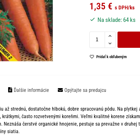
1,35
€
s DPH
/ks
Na sklade: 64 ks
Pridať k obľubeným
Ďalšie informácie
Opýtajte sa predajcu
iu až strednú, dostatočne hlbokú, dobre spracovanú pôdu. Na plytkej
 krátkymi, často rozvetvenými koreňmi. Veľmi kvalitné korene získa
. Neznáša čerstvé organické hnojenie, pestuje sa prevažne v druhej t
íny siatia.