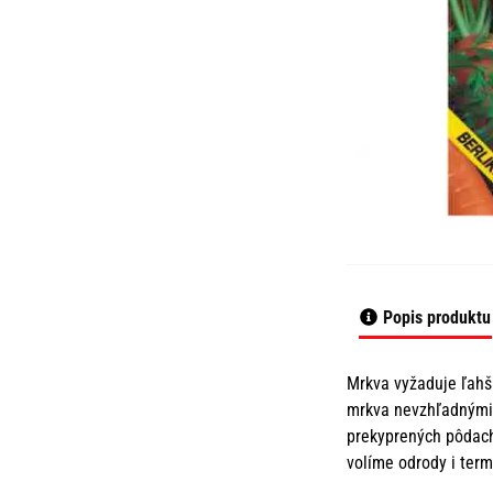
Popis produktu
Mrkva vyžaduje ľahš
mrkva nevzhľadnými,
prekyprených pôdach
volíme odrody i term