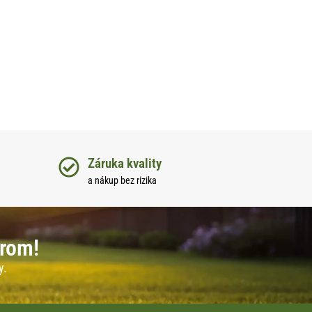
Záruka kvality
a nákup bez rizika
erom!
y.