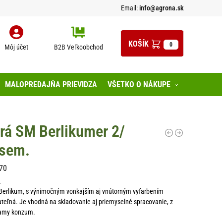
Email:
info@agrona.sk
0
Môj účet
B2B Veľkoobchod
MALOPREDAJŇA PRIEVIDZA
VŠETKO O NÁKUPE
rá SM Berlikumer 2/
sem.
70
n
Berlikum, s výnimočným vonkajším aj vnútorným vyfarbením
teľná. Je vhodná na skladovanie aj priemyselné spracovanie, z
riamy konzum.