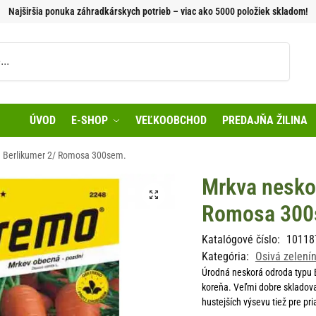
Najširšia ponuka záhradkárskych potrieb – viac ako 5000 položiek skladom!
Vyhľadávanie
ÚVOD
E-SHOP
VEĽKOOBCHOD
PREDAJŇA ŽILINA
 Berlikumer 2/ Romosa 300sem.
Mrkva nesko
Romosa 300
Katalógové číslo:
10118
Kategória:
Osivá zelení
Úrodná neskorá odroda typu 
koreňa. Veľmi dobre skladova
hustejších výsevu tiež pre p