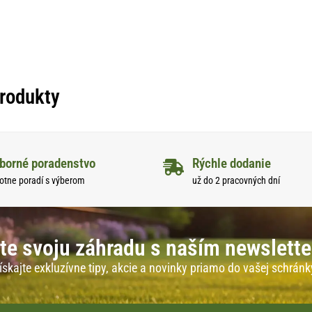
produkty
borné poradenstvo
Rýchle dodanie
otne poradí s výberom
už do 2 pracovných dní
te svoju záhradu s naším newslett
ískajte exkluzívne tipy, akcie a novinky priamo do vašej schránk