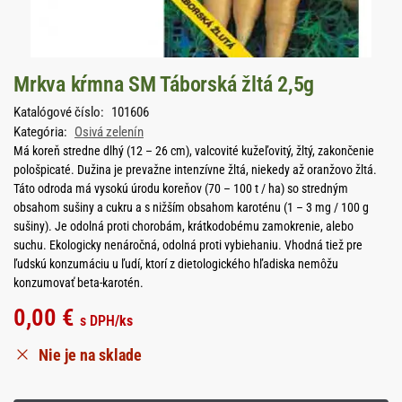
Mrkva kŕmna SM Táborská žltá 2,5g
Katalógové číslo:
101606
Kategória:
Osivá zelenín
Má koreň stredne dlhý (12 – 26 cm), valcovité kužeľovitý, žltý, zakončenie
pološpicaté. Dužina je prevažne intenzívne žltá, niekedy až oranžovo žltá.
Táto odroda má vysokú úrodu koreňov (70 – 100 t / ha) so stredným
obsahom sušiny a cukru a s nižším obsahom karoténu (1 – 3 mg / 100 g
sušiny). Je odolná proti chorobám, krátkodobému zamokrenie, alebo
suchu. Ekologicky nenáročná, odolná proti vybiehaniu. Vhodná tiež pre
ľudskú konzumáciu u ľudí, ktorí z dietologického hľadiska nemôžu
konzumovať beta-karotén.
0,00
€
s DPH
/ks
Nie je na sklade