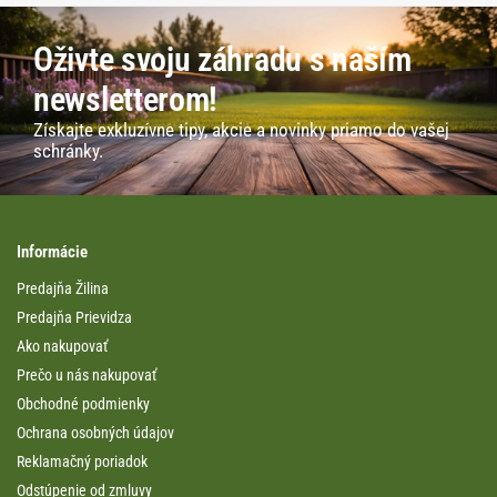
Oživte svoju záhradu s naším
newsletterom!
Získajte exkluzívne tipy, akcie a novinky priamo do vašej
schránky.
Informácie
Predajňa Žilina
Predajňa Prievidza
Ako nakupovať
Prečo u nás nakupovať
Obchodné podmienky
Ochrana osobných údajov
Reklamačný poriadok
Odstúpenie od zmluvy