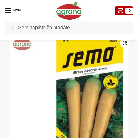
MENU
0
Vyhľadávanie
Domov
Semená - osivá
Osivá zelenín
Mrkva kŕmna SM Táborská žltá 2,5g
/
/
/