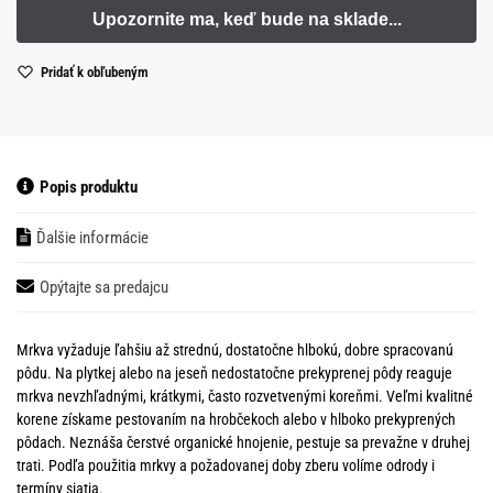
Pridať k obľubeným
Popis produktu
Ďalšie informácie
Opýtajte sa predajcu
Mrkva vyžaduje ľahšiu až strednú, dostatočne hlbokú, dobre spracovanú
pôdu. Na plytkej alebo na jeseň nedostatočne prekyprenej pôdy reaguje
mrkva nevzhľadnými, krátkymi, často rozvetvenými koreňmi. Veľmi kvalitné
korene získame pestovaním na hrobčekoch alebo v hlboko prekyprených
pôdach. Neznáša čerstvé organické hnojenie, pestuje sa prevažne v druhej
trati. Podľa použitia mrkvy a požadovanej doby zberu volíme odrody i
termíny siatia.