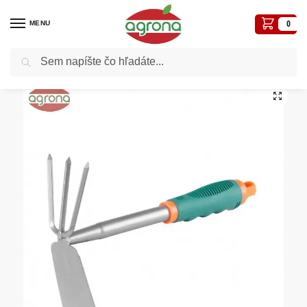
MENU
0
Vyhľadávanie
Domov
Záhradné a iné náradie
Motyky, plečky, škrabáky,
Motyčka plochá 3-hrotá CT160725
/
/
/