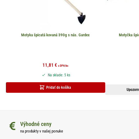
Motyka špicatá kovaná 390g s nás. Gardex
Motyčka špi
11,81
€
s DPH
/ks
Na sklade: 5 ks
Pridať do košíka
Upozorn
Výhodné ceny
na produkty v našej ponuke