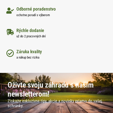
Odborné poradenstvo
ochotne poradí s výberom
Rýchle dodanie
už do 2 pracovných dní
Záruka kvality
a nákup bez rizika
Oživte svoju záhradu s naším
newsletterom!
Získajte exkluzívne tipy, akcie a novinky priamo do vašej
schránky.