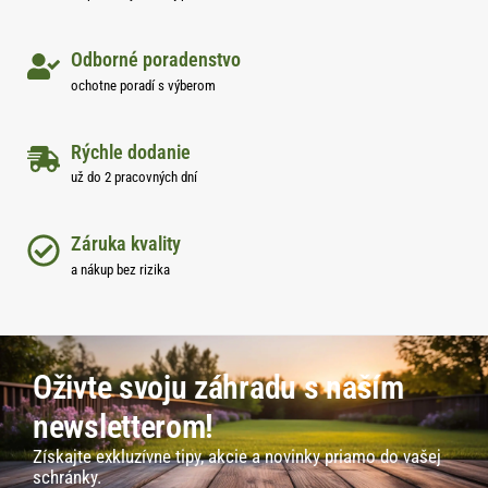
Odborné poradenstvo
ochotne poradí s výberom
Rýchle dodanie
už do 2 pracovných dní
Záruka kvality
a nákup bez rizika
Oživte svoju záhradu s naším
newsletterom!
Získajte exkluzívne tipy, akcie a novinky priamo do vašej
schránky.