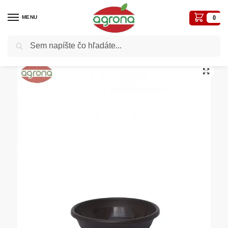
MENU
0
Vyhľadávanie
Domov
Kvetináče, plôtiky, sadbovače, vázy, truhlíky...
Plastové
Miska pod kvetináč MELISA 14cm hnedá
/
/
/