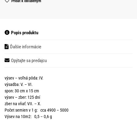
Pridať k obľubeným
Popis produktu
Ďalšie informácie
Opýtajte sa predajcu
výsev – voľná pôda: IV.
výsadba: V. – VI.
spon: 30 cm x 15 cm
výsev – zber: 125 dní
zber na vňať: VII. – X.
Počet semien v 1 g: cca 4900 – 5000
Výsev na 10m2: 0,5 – 0,6 g