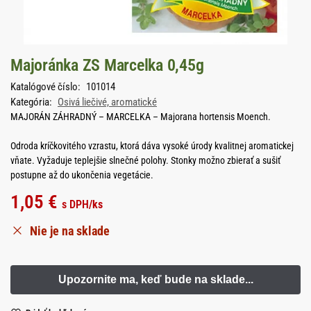
Majoránka ZS Marcelka 0,45g
Katalógové číslo:
101014
Kategória:
Osivá liečivé, aromatické
MAJORÁN ZÁHRADNÝ – MARCELKA – Majorana hortensis Moench.
Odroda kríčkovitého vzrastu, ktorá dáva vysoké úrody kvalitnej aromatickej
vňate. Vyžaduje teplejšie slnečné polohy. Stonky možno zbierať a sušiť
postupne až do ukončenia vegetácie.
1,05
€
s DPH
/ks
Nie je na sklade