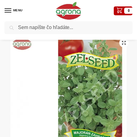
MENU
0
Vyhľadávanie
Domov
Semená - osivá
Osivá liečivé, aromatické
Majoránka ZS Marcelka 0,45g
/
/
/