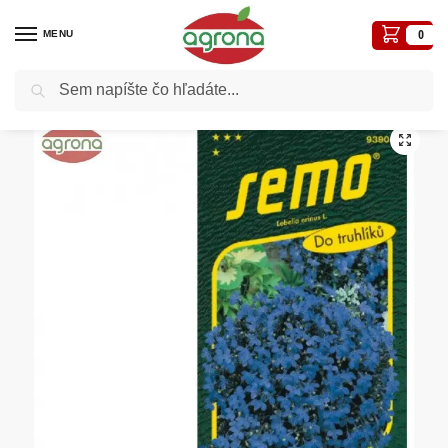
MENU
0
Vyhľadávanie
Domov
Semená - osivá
Osivá kvetiny
Lobelka modrá SM Crystal Palace
/
/
/