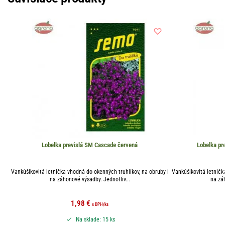
Lobelka previslá SM Cascade červená
Lobelka p
Vankúšikovitá letnička vhodná do okenných truhlíkov, na obruby i
Vankúšikovitá letničk
na záhonové výsadby. Jednotliv...
na záh
1,98
€
s DPH
/ks
Na sklade: 15 ks