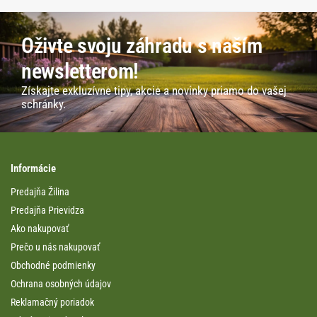
Oživte svoju záhradu s naším
newsletterom!
Získajte exkluzívne tipy, akcie a novinky priamo do vašej
schránky.
Informácie
Predajňa Žilina
Predajňa Prievidza
Ako nakupovať
Prečo u nás nakupovať
Obchodné podmienky
Ochrana osobných údajov
Reklamačný poriadok