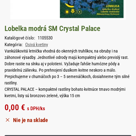
Lobelka modrá SM Crystal Palace
Katalógové číslo:
1105530
Kategória:
Osivá kvetiny
Vankúšikovitá letnička vhodná do okenných truhlíkov, na obruby i na
záhonové výsadby. Jednotlivé odrody majú kompaktný alebo previslý rast.
Dobre rastie na slnku aj v polotieni. Vyžaduje ľahšie humózne pôdy a
pravidelnú zálievku. Po prehnojení dusíkom kvitne neskoro a málo.
Prepichujeme v chumáčoch po 3 – 5 semenáčikoch, dosiahneme tým silné
rastliny.
CRYSTAL PALACE – kompaktné rastliny bohato kvitnúce tmavo modrými
kvetmi, listy sú bronzovo zelené, výška 15 cm
0,00
€
s DPH
/ks
Nie je na sklade