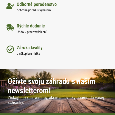
Odborné poradenstvo
ochotne poradí s výberom
Rýchle dodanie
už do 2 pracovných dní
Záruka kvality
a nákup bez rizika
Oživte svoju záhradu s naším
newsletterom!
Získajte exkluzívne tipy, akcie a novinky priamo do vašej
schránky.