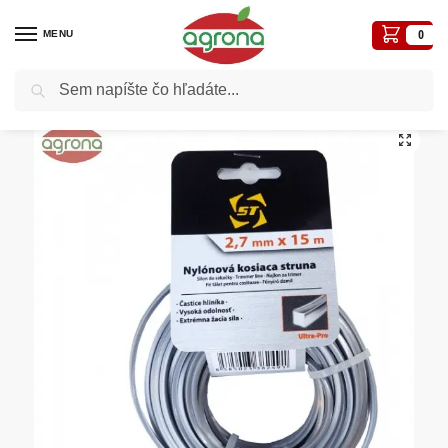
MENU
0
Vyhľadávanie
Domov
Záhradná technika
Lanká do kosačiek
Lanko 2,7mm/15m hranaté Alulon ADQ
/
/
/