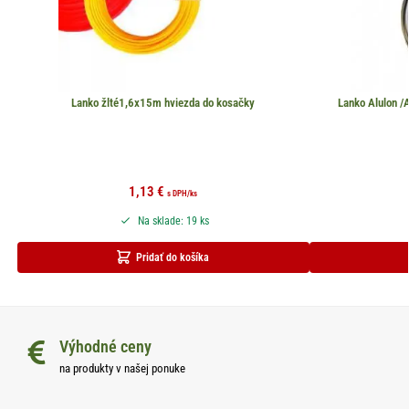
Lanko žlté1,6x15m hviezda do kosačky
Lanko Alulon 
1,13
€
s DPH
/ks
Na sklade: 19 ks
Pridať do košíka
Výhodné ceny
na produkty v našej ponuke