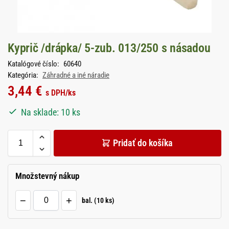
Kyprič /drápka/ 5-zub. 013/250 s násadou
Katalógové číslo:
60640
Kategória:
Záhradné a iné náradie
3,44
€
s DPH
/ks
Na sklade: 10 ks
Pridať do košíka
Množstevný nákup
−
+
bal. (10 ks)