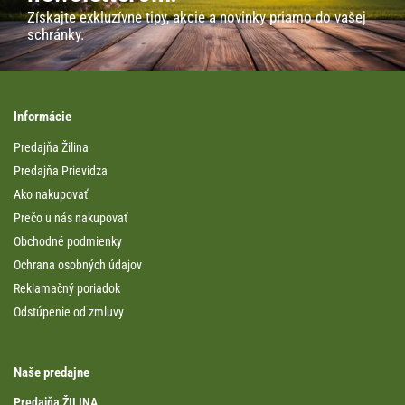
Získajte exkluzívne tipy, akcie a novinky priamo do vašej
schránky.
Informácie
Predajňa Žilina
Predajňa Prievidza
Ako nakupovať
Prečo u nás nakupovať
Obchodné podmienky
Ochrana osobných údajov
Reklamačný poriadok
Odstúpenie od zmluvy
Naše predajne
Predajňa ŽILINA