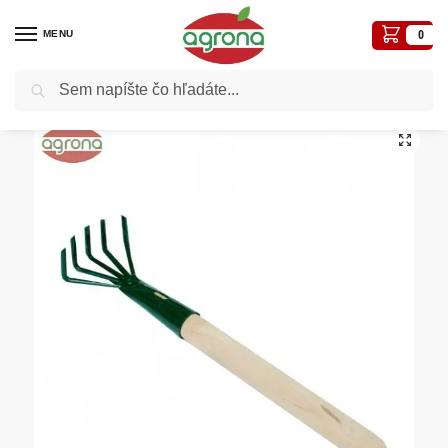
MENU
0
Vyhľadávanie
Domov
Záhradné a iné náradie
Kyprič /drápka/ 5-zub. 013/250 s násadou
/
/