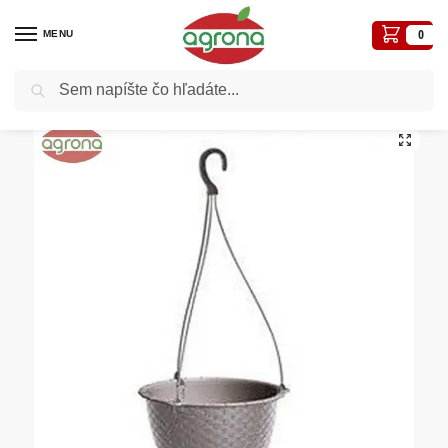
MENU
0
Vyhľadávanie
Domov
Kvetináče, plôtiky, sadbovače, vázy, truhlíky...
Kvetináč visiaci RATOLLA Round 24cm mocca
/
/