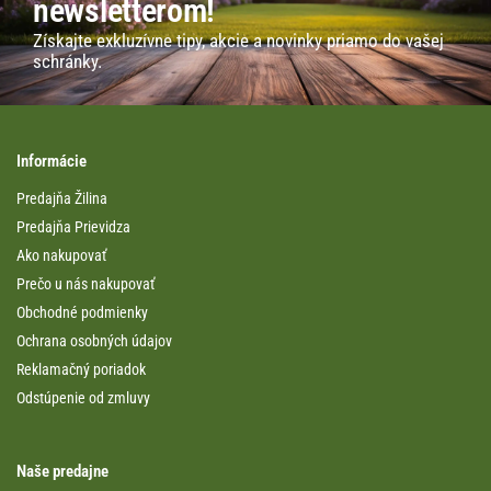
newsletterom!
Získajte exkluzívne tipy, akcie a novinky priamo do vašej
schránky.
Informácie
Predajňa Žilina
Predajňa Prievidza
Ako nakupovať
Prečo u nás nakupovať
Obchodné podmienky
Ochrana osobných údajov
Reklamačný poriadok
Odstúpenie od zmluvy
Naše predajne