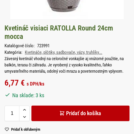
Kvetináč visiaci RATOLLA Round 24cm
mocca
Katalógové číslo:
723991
Kategória:
Kvetináče, plôtiky, sadbovače, vázy, truhlíky...
Závesný kvetináč vhodný na celoročné vonkajšie aj vnútorné použitie, na
balkón, terasu či záhradu. Je vyrobený z vysoko kvalitného, ľahko
umyvateľného materiálu, odolný voči mrazu a poveternostným vplyvom.
6,77
€
s DPH
/ks
Na sklade: 3 ks
Pridať do košíka
Pridať k obľubeným