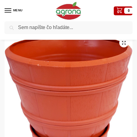
MENU
0
Vyhľadávanie
Domov
Kvetináče, plôtiky, sadbovače, vázy, truhlíky...
Ozdobné
Kvetináč Flóra 15cm/10K teracota (doniczka) s miskou
/
/
/