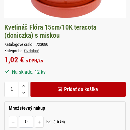
Kvetináč Flóra 15cm/10K teracota
(doniczka) s miskou
Katalógové číslo:
723080
Kategória:
Ozdobné
1,02
€
s DPH
/ks
Na sklade: 12 ks
Pridať do košíka
Množstevný nákup
−
+
bal. (10 ks)