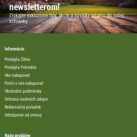
newsletterom!
Získajte exkluzívne tipy, akcie a novinky priamo do vašej
schránky.
Informácie
Predajňa Žilina
Predajňa Prievidza
Ako nakupovať
Prečo u nás nakupovať
Obchodné podmienky
Ochrana osobných údajov
Reklamačný poriadok
Odstúpenie od zmluvy
Naše predajne