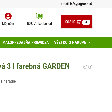
Email:
info@agrona.sk
0
Môj účet
B2B Veľkoobchod
MALOPREDAJŇA PRIEVIDZA
VŠETKO O NÁKUPE
vá 3 l farebná GARDEN
né náradie