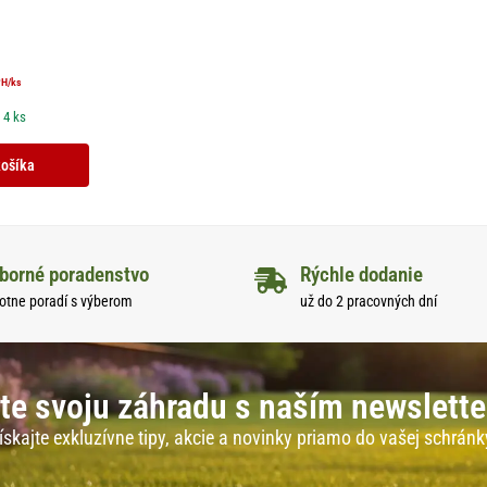
PH
/ks
 4 ks
košíka
borné poradenstvo
Rýchle dodanie
otne poradí s výberom
už do 2 pracovných dní
te svoju záhradu s naším newslett
ískajte exkluzívne tipy, akcie a novinky priamo do vašej schránk