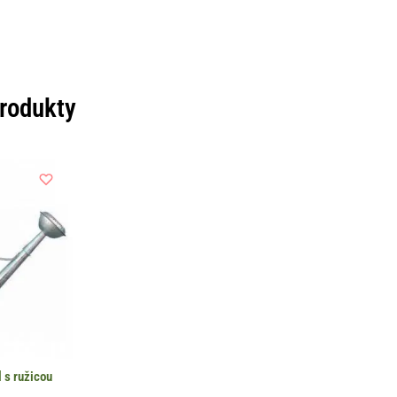
produkty
l s ružicou