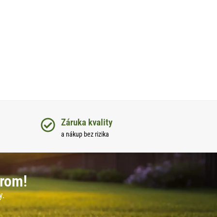
Záruka kvality
a nákup bez rizika
erom!
y.