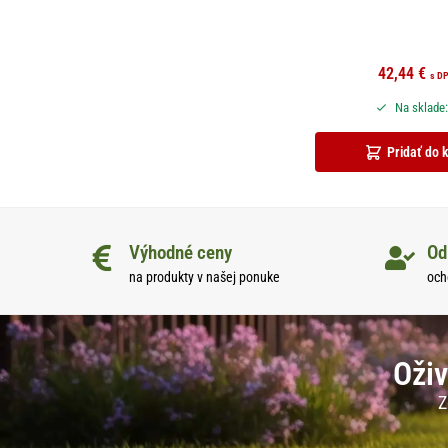
42,44
€
s D
Na sklade:
Pridať do 
Výhodné ceny
Od
na produkty v našej ponuke
och
Oživ
Z