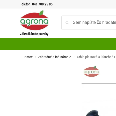
Telefón:
041 700 25 05
Záhradkárske potreby
Domov
Záhradné a iné náradie
Krhla plastová 3 l farebná
/
/