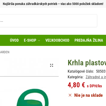
Najširšia ponuka záhradkárskych potrieb – viac ako 5000 položiek skladom!
Vyhľadávanie
ÚVOD
E-SHOP
VEĽKOOBCHOD
PREDAJŇA ŽILINA
 GARDEN
Krhla plasto
Katalógové číslo:
50503
Kategória:
Záhradné a i
4,80
€
s DPH
/ks
Nie je na sklade