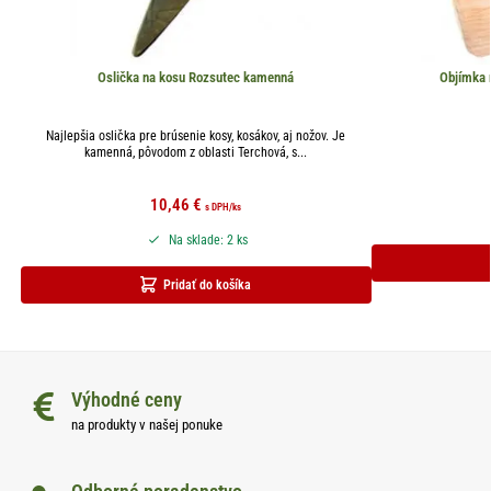
Oslička na kosu Rozsutec kamenná
Objímka 
Najlepšia oslička pre brúsenie kosy, kosákov, aj nožov. Je
kamenná, pôvodom z oblasti Terchová, s...
10,46
€
s DPH
/ks
Na sklade: 2 ks
Pridať do košíka
Výhodné ceny
na produkty v našej ponuke