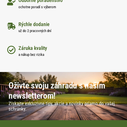
Odborné poradenstvo
ochotne poradí s výberom
Rýchle dodanie
už do 2 pracovných dní
Záruka kvality
a nákup bez rizika
Oživte svoju záhradu s naším
newsletterom!
Získajte exkluzívne tipy, akcie a novinky priamo do vašej
schránky.