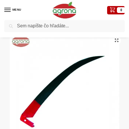
MENU
0
Vyhľadávanie
Domov
Záhradné a iné náradie
Ručné kosy, kosáky a príslušenstvo
Kosa 65 cm rak.TEUFEL
/
/
/