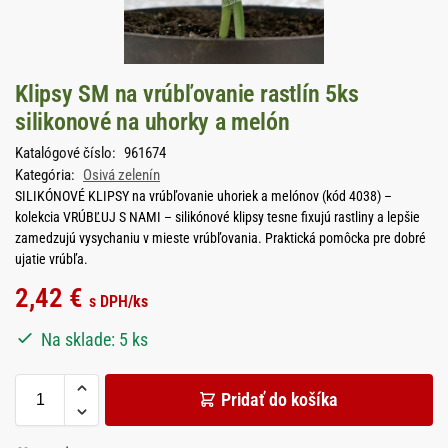
Klipsy SM na vrúbľovanie rastlín 5ks
silikonové na uhorky a melón
Katalógové číslo:
961674
Kategória:
Osivá zelenín
SILIKÓNOVÉ KLIPSY na vrúbľovanie uhoriek a melónov (kód 4038) –
kolekcia VRÚBĽUJ S NAMI – silikónové klipsy tesne fixujú rastliny a lepšie
zamedzujú vysychaniu v mieste vrúbľovania. Praktická pomôcka pre dobré
ujatie vrúbľa.
2,42
€
s DPH
/ks
Na sklade: 5 ks
Pridať do košíka