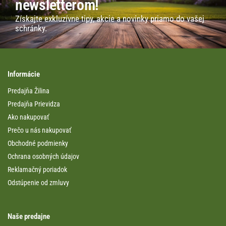
newsletterom!
Získajte exkluzívne tipy, akcie a novinky priamo do vašej
schránky.
Informácie
Predajňa Žilina
Predajňa Prievidza
Ako nakupovať
Prečo u nás nakupovať
Obchodné podmienky
Ochrana osobných údajov
Reklamačný poriadok
Odstúpenie od zmluvy
Naše predajne