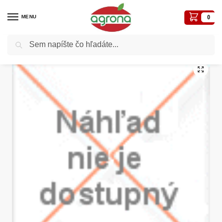
MENU
0
Vyhľadávanie
Domov
Fiskars a Felco-vysoká kvalita
Kefa na špáry Fiskars 135522
/
/