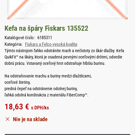
Kefa na špáry Fiskars 135522
Katalógové číslo:
6185311
Kategória:
Fiskars a Felco-vysoká kvalita
Týmto nástrojom ľahko odstránite mach a nečistoty zo škár dlažby. Kefa
QuikFit™ na škáry, ktorá je osadená pevnými oceľovými drôtmi, odvedie
dobrú prácu. Vstavaný oceľový hrot odstraňuje hlbšiu burinu.
Na odstraňovanie machu a buriny medzi dlaždicami,
oceľové štetiny,
predná čepeľ na odstránenie odolnej buriny,
ľahká odolná konštrukcia z materiálu FiberComp™.
18,63
€
s DPH
/ks
Nie je na sklade