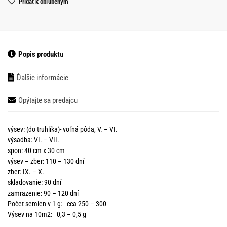
Pridať k obľubeným
Popis produktu
Ďalšie informácie
Opýtajte sa predajcu
výsev: (do truhlíka)- voľná pôda, V. – VI.
výsadba: VI. – VII.
spon: 40 cm x 30 cm
výsev – zber: 110 – 130 dní
zber: IX. – X.
skladovanie: 90 dní
zamrazenie: 90 – 120 dní
Počet semien v 1 g: cca 250 – 300
Výsev na 10m2: 0,3 – 0,5 g