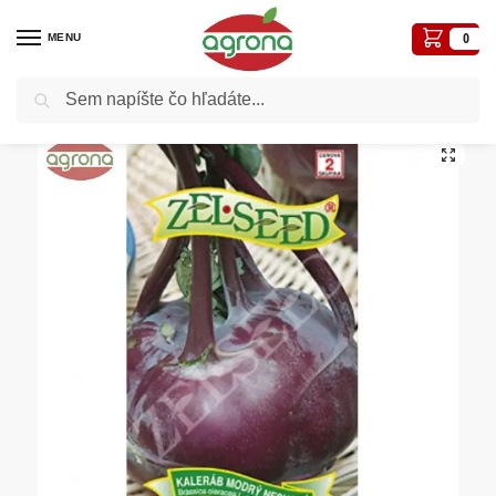
MENU
0
Vyhľadávanie
Domov
Semená - osivá
Osivá zelenín
Kaleráb modrý neskorý ZS Violeta 0,80 g
/
/
/