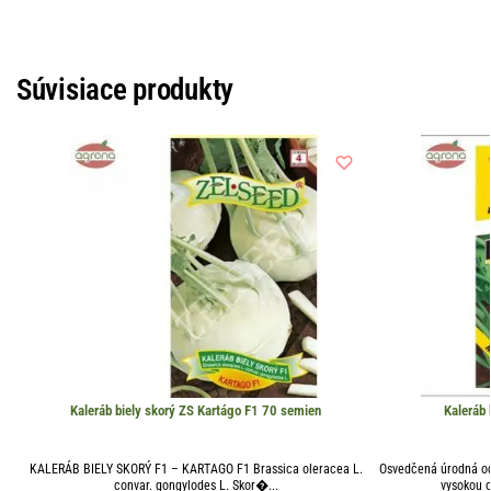
Súvisiace produkty
Kaleráb biely skorý ZS Kartágo F1 70 semien
Kaleráb 
KALERÁB BIELY SKORÝ F1 – KARTAGO F1 Brassica oleracea L.
Osvedčená úrodná od
convar. gongylodes L. Skor�...
vysokou o