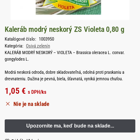
Kaleráb modrý neskorý ZS Violeta 0,80 g
Katalógové číslo:
1003950
Kategória:
Osivá zelenín
KALERÁB MODRÝ NESKORÝ – VIOLETA – Brassica oleracea L. convar.
gongylodes L.
Modrá neskorá odroda, dobre skladovateľná, odolná proti praskaniu a
drevnateniu. Dužina je pevná, biela, šťavnatá, vyniká jemnou chuťou.
1,05
€
s DPH
/ks
Nie je na sklade