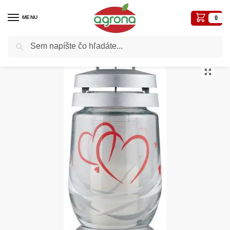
MENU
0
Vyhľadávanie
Domov
Nezaradené
Kahanec 3S Srdcia 3D sklo – , výška 22cm,36hod. 6/K
/
/