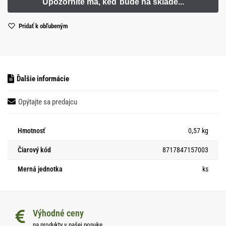
Pridať k obľubeným
Ďalšie informácie
Opýtajte sa predajcu
Hmotnosť
0,57 kg
Čiarový kód
8717847157003
Merná jednotka
ks
Výhodné ceny
na produkty v našej ponuke