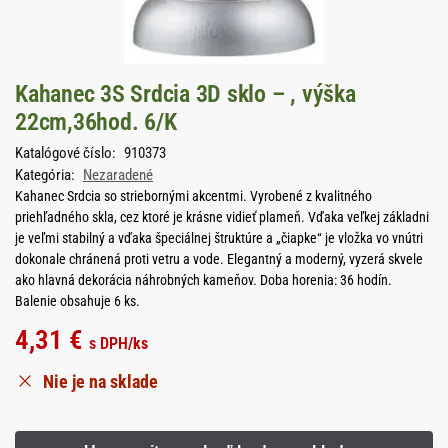
Kahanec 3S Srdcia 3D sklo – , výška
22cm,36hod. 6/K
Katalógové číslo:
910373
Kategória:
Nezaradené
Kahanec Srdcia so striebornými akcentmi. Vyrobené z kvalitného
priehľadného skla, cez ktoré je krásne vidieť plameň. Vďaka veľkej základni
je veľmi stabilný a vďaka špeciálnej štruktúre a „čiapke“ je vložka vo vnútri
dokonale chránená proti vetru a vode. Elegantný a moderný, vyzerá skvele
ako hlavná dekorácia náhrobných kameňov. Doba horenia: 36 hodín.
Balenie obsahuje 6 ks.
4,31
€
s DPH
/ks
Nie je na sklade