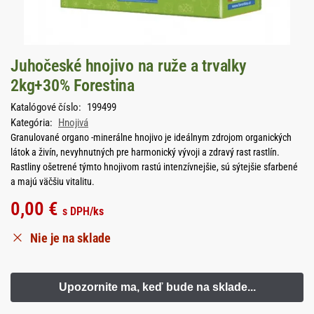
Juhočeské hnojivo na ruže a trvalky
2kg+30% Forestina
Katalógové číslo:
199499
Kategória:
Hnojivá
Granulované organo -minerálne hnojivo je ideálnym zdrojom organických
látok a živín, nevyhnutných pre harmonický vývoji a zdravý rast rastlín.
Rastliny ošetrené týmto hnojivom rastú intenzívnejšie, sú sýtejšie sfarbené
a majú väčšiu vitalitu.
0,00
€
s DPH
/ks
Nie je na sklade