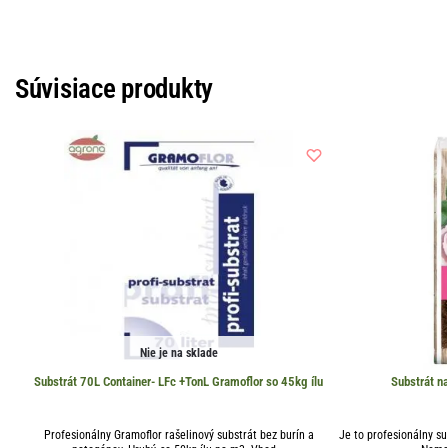
Súvisiace produkty
Nie je na sklade
Substrát 70L Container- LFc +TonL Gramoflor so 45kg ílu
Substrát n
Profesionálny Gramoflor rašelinový substrát bez burín a
Je to profesionálny su