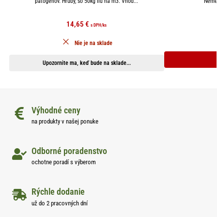
patogénov. Hrubý, so 50kg ílu na m3. Vhod...
Nemec
14,65
€
s DPH
/ks
Nie je na sklade
Upozornite ma, keď bude na sklade...
Výhodné ceny
na produkty v našej ponuke
Odborné poradenstvo
ochotne poradí s výberom
Rýchle dodanie
už do 2 pracovných dní