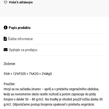
Pridať k obľubeným
Popis produktu
Ďalšie informácie
Opýtajte sa predajcu
Zloženie:
5%N + 12%P2O5 + 7%K2O + 2%MgO
Použitie:
Hnojí sa na začiatku (marec – apríl) a v priebehu vegetačného obdobia,
kedy sa rovnomerne okolo rastlín rozhodí a potom zapracuje do pôdy
hnojivo v dávke 50 – 80 g/m2. Na trvalky je vhodné použiť nižšiu dávku 30
g/m2. Odporúčame postup hnojenia opakovať v priebehu vegetácie.