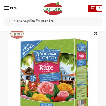
MENU
0
Vyhľadávanie
Domov
Hnojivá
Juhočeské hnojivo na ruže a trvalky 2kg+30% Forestina
/
/