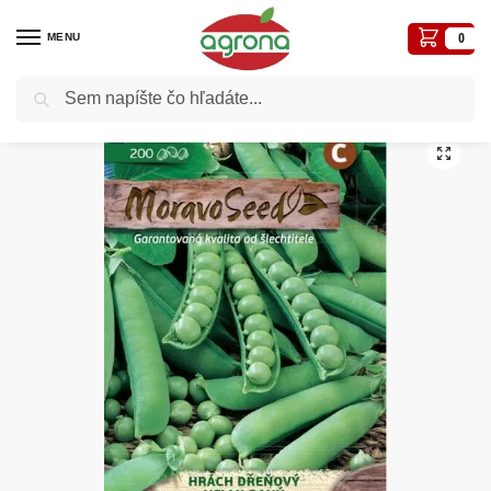
MENU
0
Vyhľadávanie
Domov
Hrach záhr. MS Avola 50g (200s.) veľmi skorý
/