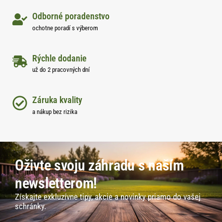
Odborné poradenstvo
ochotne poradí s výberom
Rýchle dodanie
už do 2 pracovných dní
Záruka kvality
a nákup bez rizika
Oživte svoju záhradu s naším
newsletterom!
Získajte exkluzívne tipy, akcie a novinky priamo do vašej
schránky.