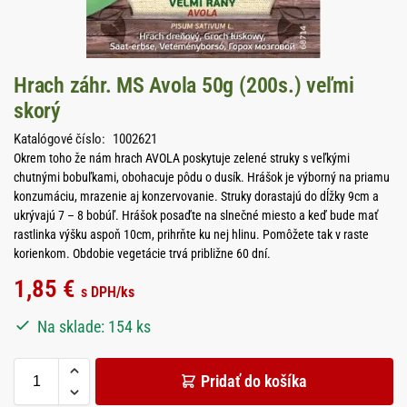
Hrach záhr. MS Avola 50g (200s.) veľmi
skorý
Katalógové číslo:
1002621
Okrem toho že nám hrach AVOLA poskytuje zelené struky s veľkými
chutnými bobuľkami, obohacuje pôdu o dusík. Hrášok je výborný na priamu
konzumáciu, mrazenie aj konzervovanie. Struky dorastajú do dĺžky 9cm a
ukrývajú 7 – 8 bobúľ. Hrášok posaďte na slnečné miesto a keď bude mať
rastlinka výšku aspoň 10cm, prihrňte ku nej hlinu. Pomôžete tak v raste
korienkom. Obdobie vegetácie trvá približne 60 dní.
1,85
€
s DPH
/ks
Na sklade: 154 ks
Pridať do košíka