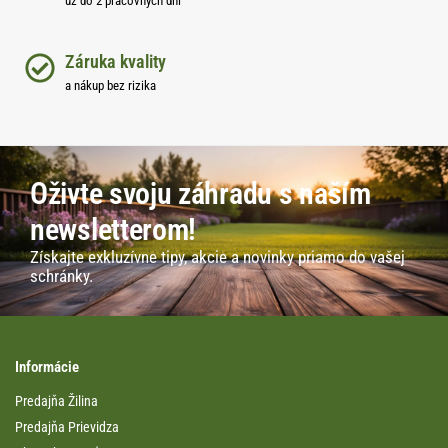
už do 2 pracovných dní
Záruka kvality
a nákup bez rizika
Oživte svoju záhradu s naším
newsletterom!
Získajte exkluzívne tipy, akcie a novinky priamo do vašej
schránky.
Informácie
Predajňa Žilina
Predajňa Prievidza