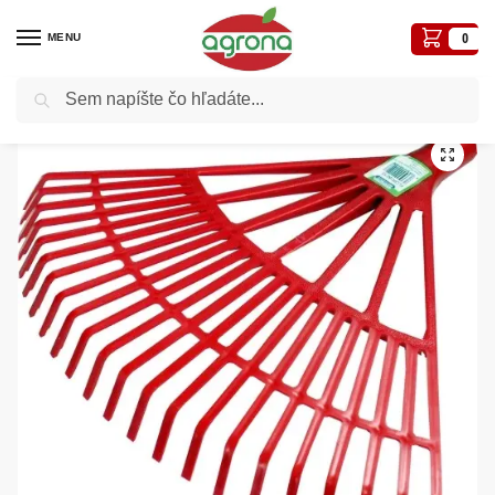
MENU
0
Vyhľadávanie
Domov
Záhradné a iné náradie
Hrable trávne, špeciálne
Hrable na lístie plastové Conmetal
/
/
/