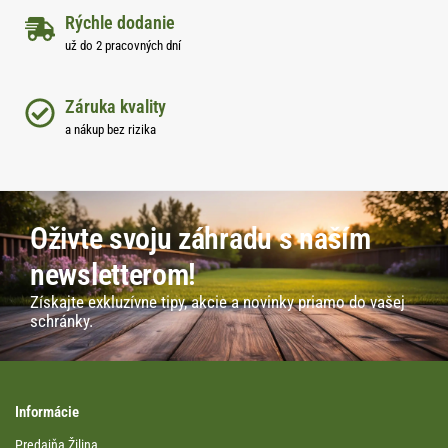
Rýchle dodanie
už do 2 pracovných dní
Záruka kvality
a nákup bez rizika
Oživte svoju záhradu s naším
newsletterom!
Získajte exkluzívne tipy, akcie a novinky priamo do vašej
schránky.
Informácie
Predajňa Žilina