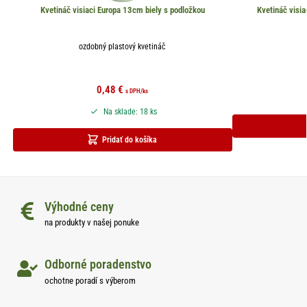
Kvetináč visiaci Europa 13cm biely s podložkou
Kvetináč visi
ozdobný plastový kvetináč
0,48
€
s DPH
/ks
Na sklade: 18 ks
Pridať do košíka
Výhodné ceny
na produkty v našej ponuke
Odborné poradenstvo
ochotne poradí s výberom