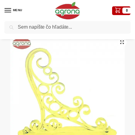
MENU
0
Vyhľadávanie
Domov
Hák nástenný žltý (k vis.kvetináčom Europa)
/