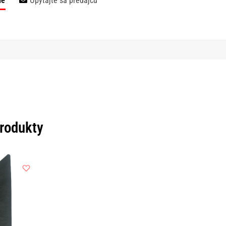
ie
Opýtajte sa predajcu
produkty