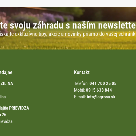
te svoju záhradu s naším newslett
ískajte exkluzívne tipy, akcie a novinky priamo do vašej schránk
edajne
Kontakt
 ŽILINA
Telefón:
041 700 25 05
Mobil:
0915 633 844
lina
E-mail:
info@agrona.sk
dajňa PRIEVIDZA
u 26
ievidza