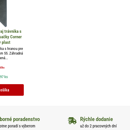
raj trávnika s
sačky Corner
y plast
ika s hranou pre
am 55. Záhradná
ená...
H
/ks
 97 ks
košíka
borné poradenstvo
Rýchle dodanie
otne poradí s výberom
už do 2 pracovných dní