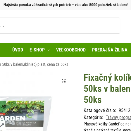
Najširšia ponuka záhradkárskych potrieb – viac ako 5000 položiek skladom!
Vyhľadávanie
ÚVOD
E-SHOP
VEĽKOOBCHOD
PREDAJŇA ŽILINA
50ks v balení,(kliniec) plast, cena za 50ks
Fixačný kol
50ks v balení
50ks
Katalógové číslo:
95412
Kategória:
Trávny progr
Plastové kolíky GardePeg na u
tkané a netkané textílie, geot