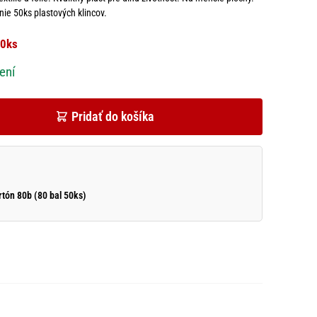
ie 50ks plastových klincov.
50ks
ení
Pridať do košíka
rtón 80b (80 bal 50ks)