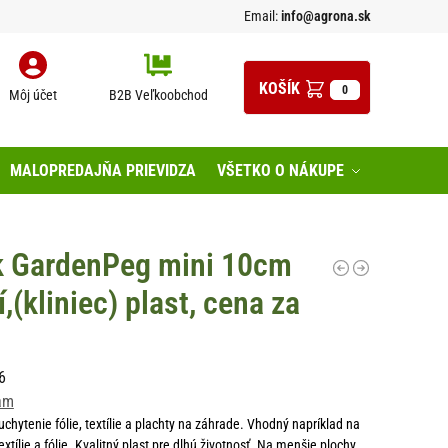
Email:
info@agrona.sk
0
Môj účet
B2B Veľkoobchod
MALOPREDAJŇA PRIEVIDZA
VŠETKO O NÁKUPE
ík GardenPeg mini 10cm
,(kliniec) plast, cena za
6
am
chytenie fólie, textílie a plachty na záhrade. Vhodný napríklad na
extílie a fólie. Kvalitný plast pre dlhú životnosť. Na menšie plochy.