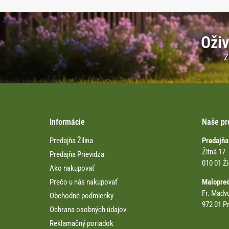
Oživ
Z
Informácie
Naše pr
Predajňa Žilina
Predajňa
Žitná 17
Predajňa Prievidza
010 01 Ži
Ako nakupovať
Prečo u nás nakupovať
Malopre
Fr. Madv
Obchodné podmienky
972 01 Pr
Ochrana osobných údajov
Reklamačný poriadok