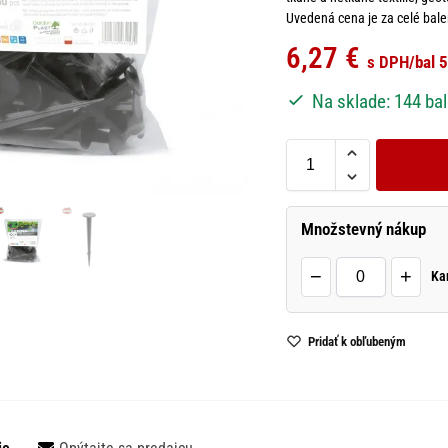
Uvedená cena je za celé balen
6,27
€
s DPH
/bal 
Na sklade: 144 bal
Množstevný nákup
−
+
Ka
Pridať k obľubeným