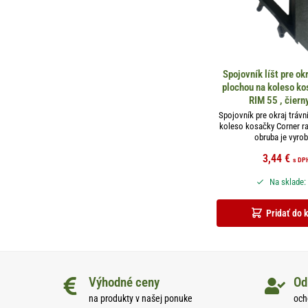
Spojovník líšt pre ok
plochou na koleso ko
RIM 55 , čiern
Spojovník pre okraj trávn
koleso kosačky Corner r
obruba je vyrob
3,44
€
s DP
Na sklade:
Pridať do 
Výhodné ceny
Od
na produkty v našej ponuke
och