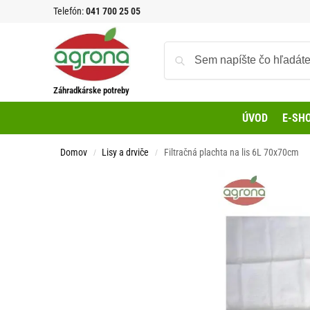
Telefón:
041 700 25 05
Záhradkárske potreby
ÚVOD
E-SH
Domov
Lisy a drviče
Filtračná plachta na lis 6L 70x70cm
/
/