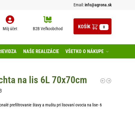
Email:
info@agrona.sk
0
Môj účet
B2B Veľkoobchod
IEVIDZA
NAŠE REALIZÁCIE
VŠETKO O NÁKUPE
achta na lis 6L 70x70cm
3
onalé prefiltrovanie štavy a muštu pri lisovaní ovocia na lise- 6