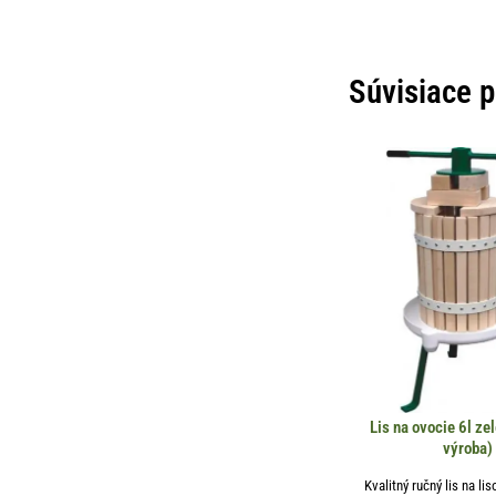
Súvisiace 
Lis na ovocie 6l ze
výroba)
Kvalitný ručný lis na li