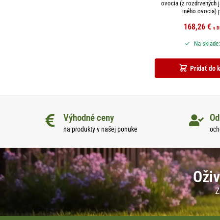
ovocia (z rozdrvených j
iného ovocia) pr
168,26
€
s 
Na sklade:
Pridať do 
Výhodné ceny
Od
na produkty v našej ponuke
och
Oživ
Z