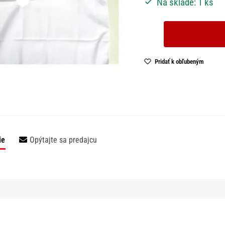
Na sklade: 1 ks
Pridať k obľubeným
ie
Opýtajte sa predajcu