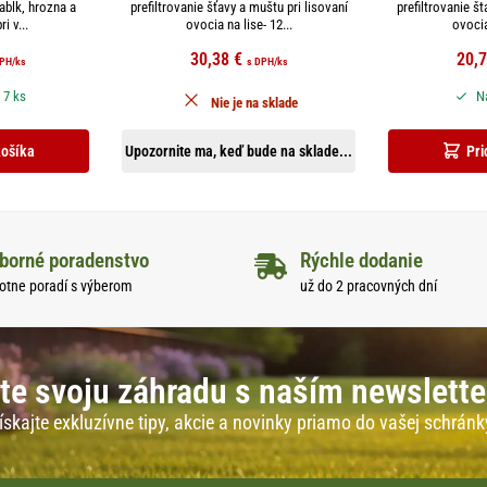
abĺk, hrozna a
prefiltrovanie šťavy a muštu pri lisovaní
prefiltrovanie št
i v...
ovocia na lise- 12...
ovocia 
30,38
€
20,
DPH
/ks
s DPH
/ks
 7 ks
Na
Nie je na sklade
košíka
Upozornite ma, keď bude na sklade...
Pri
borné poradenstvo
Rýchle dodanie
otne poradí s výberom
už do 2 pracovných dní
te svoju záhradu s naším newslett
ískajte exkluzívne tipy, akcie a novinky priamo do vašej schránk