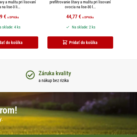
avy a muštu pri lisovaní
prefiltrovanie štavy a muštu pri lisovaní
na lise-3 li...
ovocia na lise-30 l...
79
€
44,77
€
s DPH
/ks
s DPH
/ks
 sklade: 4 ks
Na sklade: 2 ks
dať do košíka
Pridať do košíka
Záruka kvality
a nákup bez rizika
erom!
y.