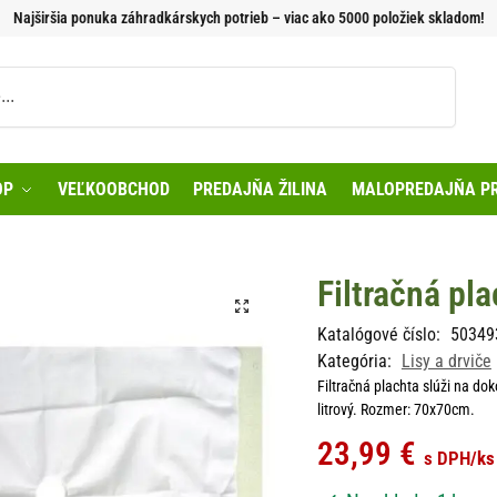
Najširšia ponuka záhradkárskych potrieb – viac ako 5000 položiek skladom!
Vyhľadávanie
OP
VEĽKOOBCHOD
PREDAJŇA ŽILINA
MALOPREDAJŇA PR
Filtračná pl
Katalógové číslo:
50349
Kategória:
Lisy a drviče
Filtračná plachta slúži na dok
litrový. Rozmer: 70x70cm.
23,99
€
s DPH
/ks