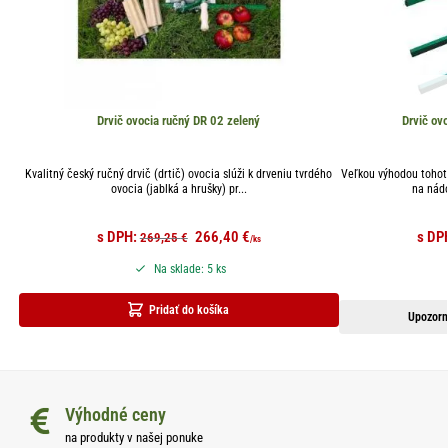
Drvič ovocia ručný DR 02 zelený
Drvič ovo
Kvalitný český ručný drvič (drtič) ovocia slúži k drveniu tvrdého
Veľkou výhodou tohoto
ovocia (jablká a hrušky) pr...
na nádo
s DPH:
266,40
€
s DP
269,25
€
/ks
Na sklade: 5 ks
Pridať do košíka
Upozorn
Výhodné ceny
na produkty v našej ponuke