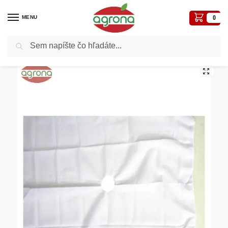
MENU
0
Vyhľadávanie
Domov
Lisy a drviče
Filtračná plachta 150x150cm na lis 70L
/
/