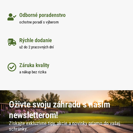
Odborné poradenstvo
ochotne poradí s výberom
Rýchle dodanie
už do 2 pracovných dní
Záruka kvality
a nákup bez rizika
Oživte svoju záhradu s naším
newsletterom!
Získajte exkluzívne tipy, akcie a novinky priamo do vašej
schránky.