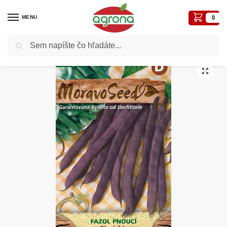
MENU
0
Vyhľadávanie
Domov
Fazuľa tyčková fialová MS Blauhilde 15g/ 15s.
/