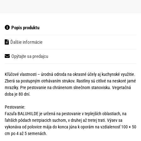
Popis produktu
Ďalšie informácie
Opýtajte sa predajcu
Kľúčové vlastnosti – úrodná odroda na okrasné účely aj kuchynské využitie.
Zberá sa postupným otrhávaním strukov. Rastliny sú citlivé na neskoré jarné
mrazíky. Pre pestovanie na chránenom slnečnom stanovisku. Vegetačná
doba je 80 dní.
Pestovanie:
Fazuľa BALUHILDE je určená na pestovanie v teplejších oblastiach, na
ľahších pôdach netrpiacich suchom, v druhej až tretej trati. Výsev sa
vykonáva od polovice mája do konca júna k oporám na vzdialenosť 100 × 50
cm po 4 až 5 semenách.