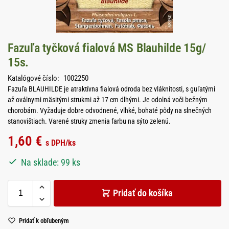
Fazuľa tyčková fialová MS Blauhilde 15g/
15s.
Katalógové číslo:
1002250
Fazuľa BLAUHILDE je atraktívna fialová odroda bez vláknitosti, s guľatými
až oválnymi mäsitými strukmi až 17 cm dlhými. Je odolná voči bežným
chorobám. Vyžaduje dobre odvodnené, vlhké, bohaté pôdy na slnečných
stanovištiach. Varené struky zmenia farbu na sýto zelenú.
1,60
€
s DPH
/ks
Na sklade: 99 ks
Pridať do košíka
Pridať k obľubeným