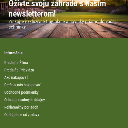
Oživte svoju záhradu s naším
newsletterom!
Získajte exkluzívne tipy, akcie a novinky priamo do vašej
schránky.
Informácie
Predajňa Žilina
Predajňa Prievidza
Ako nakupovať
Prečo u nás nakupovať
Obchodné podmienky
Ochrana osobných údajov
Reklamačný poriadok
Odstúpenie od zmluvy