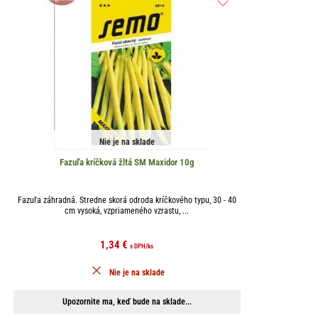
Nie je na sklade
Fazuľa kríčková žltá SM Maxidor 10g
Fazuľa záhradná. Stredne skorá odroda kríčkového typu, 30 - 40
cm vysoká, vzpriameného vzrastu, ...
1,34
€
s DPH
/ks
Nie je na sklade
Upozornite ma, keď bude na sklade...