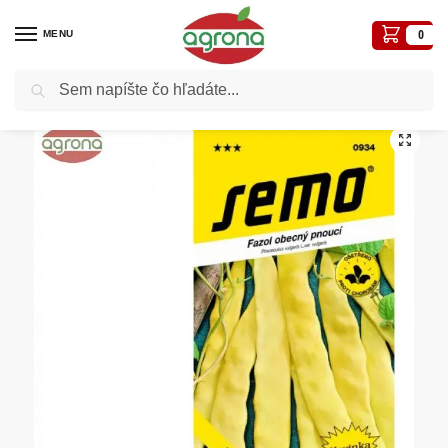
MENU
0
Vyhľadávanie
Domov
Semená - osivá
Osivá zelenín
Fazuľa tyčková žltá SM Meraviglia di Ven. 7g
/
/
/