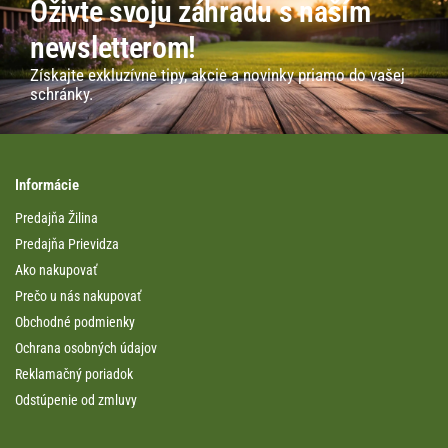
Oživte svoju záhradu s naším
newsletterom!
Získajte exkluzívne tipy, akcie a novinky priamo do vašej
schránky.
Informácie
Predajňa Žilina
Predajňa Prievidza
Ako nakupovať
Prečo u nás nakupovať
Obchodné podmienky
Ochrana osobných údajov
Reklamačný poriadok
Odstúpenie od zmluvy