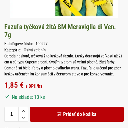
Fazuľa tyčková žltá SM Meraviglia di Ven.
7g
Katalógové číslo:
100227
Kategória:
Osivá zelenín
Odroda neskorá, tyčková žlto lusková fazuľa. Lusky dorastajú veľkosti až 21
cm a sú typu Supermarconi. Svojím tvarom sú veľmi ploché, žltej farby.
Semená sú bielej farby a plocho oválneho tvaru. Fazuľa je určená pre zber
luskov určených ku konzumácii v čerstvom stave a pre konzervovanie.
1,85
€
s DPH
/ks
Na sklade: 13 ks
Pridať do košíka