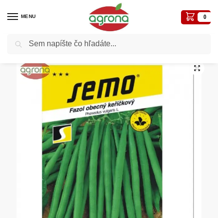
MENU
0
Vyhľadávanie
Domov
Semená - osivá
Osivá zelenín
Fazuľa kríčková zelená SM Bolero/ Bona 20g
/
/
/