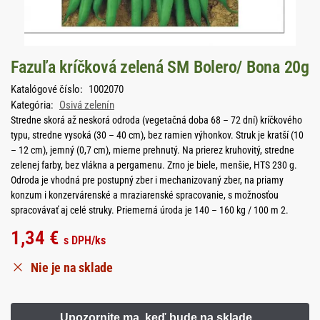
Fazuľa kríčková zelená SM Bolero/ Bona 20g
Katalógové číslo:
1002070
Kategória:
Osivá zelenín
Stredne skorá až neskorá odroda (vegetačná doba 68 – 72 dní) kríčkového
typu, stredne vysoká (30 – 40 cm), bez ramien výhonkov. Struk je kratší (10
– 12 cm), jemný (0,7 cm), mierne prehnutý. Na prierez kruhovitý, stredne
zelenej farby, bez vlákna a pergamenu. Zrno je biele, menšie, HTS 230 g.
Odroda je vhodná pre postupný zber i mechanizovaný zber, na priamy
konzum i konzervárenské a mraziarenské spracovanie, s možnosťou
spracovávať aj celé struky. Priemerná úroda je 140 – 160 kg / 100 m 2.
1,34
€
s DPH
/ks
Nie je na sklade