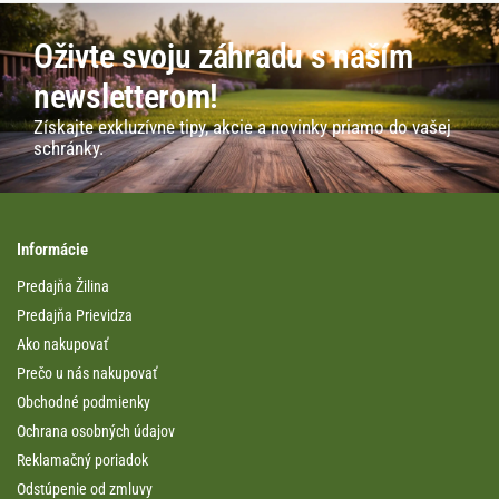
Oživte svoju záhradu s naším
newsletterom!
Získajte exkluzívne tipy, akcie a novinky priamo do vašej
schránky.
Informácie
Predajňa Žilina
Predajňa Prievidza
Ako nakupovať
Prečo u nás nakupovať
Obchodné podmienky
Ochrana osobných údajov
Reklamačný poriadok
Odstúpenie od zmluvy