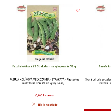
Nie je na sklade
Fazuľa kolíková ZS Strakatá – na vylupovanie 38 g
Fazuľa k
FAZUĽA KOLÍKOVÁ VEĽKOZRNNÁ - STRAKATÁ - Phaseolus
Skorá odroda so zele
multiflorus Dorastá do výšky 3-4 m,...
Odroda ur
2,42
€
s DPH
/ks
Nie je na sklade