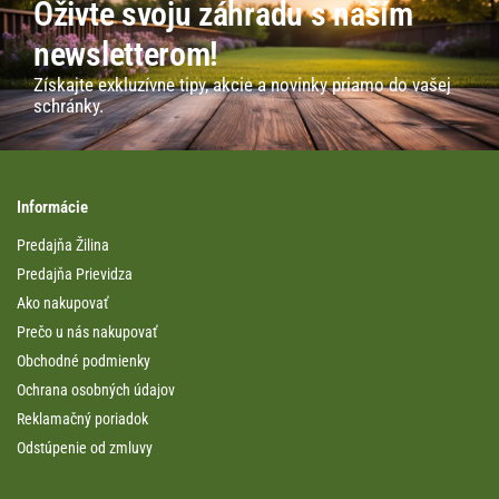
Oživte svoju záhradu s naším
newsletterom!
Získajte exkluzívne tipy, akcie a novinky priamo do vašej
schránky.
Informácie
Predajňa Žilina
Predajňa Prievidza
Ako nakupovať
Prečo u nás nakupovať
Obchodné podmienky
Ochrana osobných údajov
Reklamačný poriadok
Odstúpenie od zmluvy