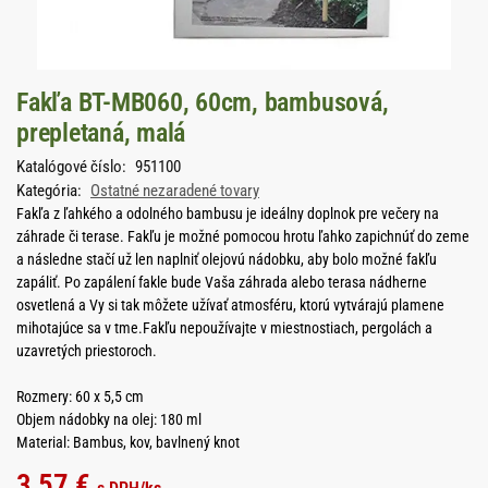
Fakľa BT-MB060, 60cm, bambusová,
prepletaná, malá
Katalógové číslo:
951100
Kategória:
Ostatné nezaradené tovary
Fakľa z ľahkého a odolného bambusu je ideálny doplnok pre večery na
záhrade či terase. Fakľu je možné pomocou hrotu ľahko zapichnúť do zeme
a následne stačí už len naplniť olejovú nádobku, aby bolo možné fakľu
zapáliť. Po zapálení fakle bude Vaša záhrada alebo terasa nádherne
osvetlená a Vy si tak môžete užívať atmosféru, ktorú vytvárajú plamene
mihotajúce sa v tme.Fakľu nepoužívajte v miestnostiach, pergolách a
uzavretých priestoroch.
Rozmery: 60 x 5,5 cm
Objem nádobky na olej: 180 ml
Material: Bambus, kov, bavlnený knot
3,57
€