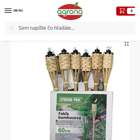
MENU
0
Vyhľadávanie
Domov
Ostatné nezaradené tovary
Fakľa BT-MB060, 60cm, bambusová, prepletaná, malá
/
/