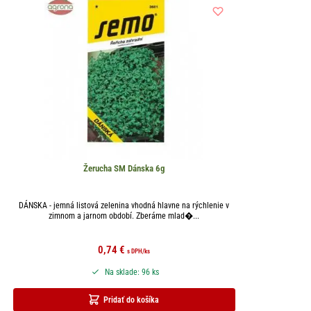
Žerucha SM Dánska 6g
DÁNSKA - jemná listová zelenina vhodná hlavne na rýchlenie v
zimnom a jarnom období. Zberáme mlad�...
0,74
€
s DPH
/ks
Na sklade: 96 ks
Pridať do košíka