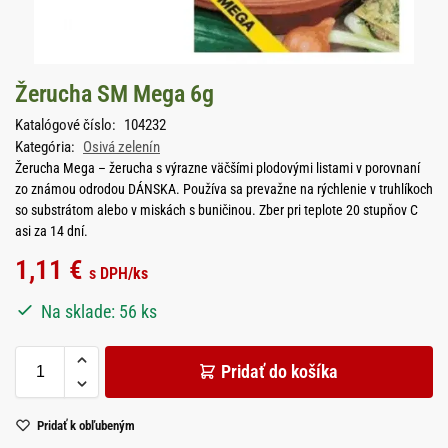
Žerucha SM Mega 6g
Katalógové číslo:
104232
Kategória:
Osivá zelenín
Žerucha Mega – žerucha s výrazne väčšími plodovými listami v porovnaní
zo známou odrodou DÁNSKA. Používa sa prevažne na rýchlenie v truhlíkoch
so substrátom alebo v miskách s buničinou. Zber pri teplote 20 stupňov C
asi za 14 dní.
1,11
€
s DPH
/ks
Na sklade: 56 ks
Pridať do košíka
Pridať k obľubeným