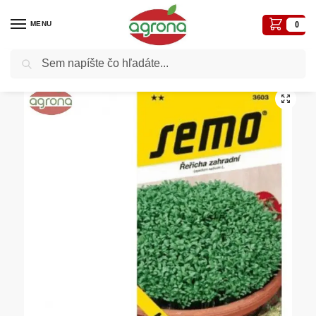
MENU
0
Vyhľadávanie
Domov
Semená - osivá
Osivá zelenín
Žerucha SM Mega 6g
/
/
/