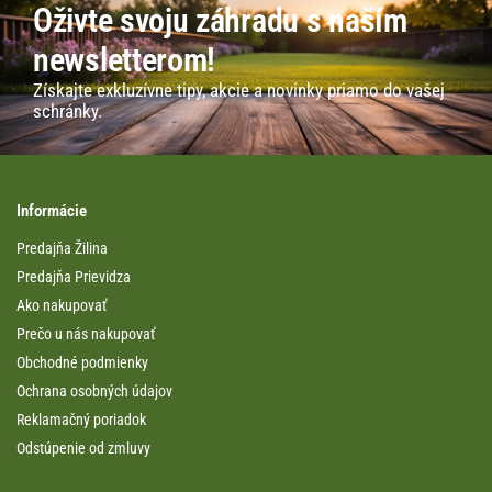
Oživte svoju záhradu s naším
newsletterom!
Získajte exkluzívne tipy, akcie a novinky priamo do vašej
schránky.
Informácie
Predajňa Žilina
Predajňa Prievidza
Ako nakupovať
Prečo u nás nakupovať
Obchodné podmienky
Ochrana osobných údajov
Reklamačný poriadok
Odstúpenie od zmluvy