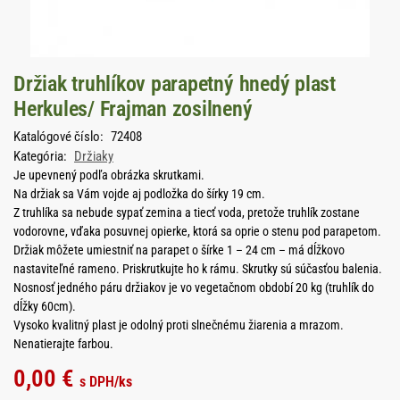
Držiak truhlíkov parapetný hnedý plast
Herkules/ Frajman zosilnený
Katalógové číslo:
72408
Kategória:
Držiaky
Je upevnený podľa obrázka skrutkami.
Na držiak sa Vám vojde aj podložka do šírky 19 cm.
Z truhlíka sa nebude sypať zemina a tiecť voda, pretože truhlík zostane
vodorovne, vďaka posuvnej opierke, ktorá sa oprie o stenu pod parapetom.
Držiak môžete umiestniť na parapet o šírke 1 – 24 cm – má dĺžkovo
nastaviteľné rameno. Priskrutkujte ho k rámu. Skrutky sú súčasťou balenia.
Nosnosť jedného páru držiakov je vo vegetačnom období 20 kg (truhlík do
dĺžky 60cm).
Vysoko kvalitný plast je odolný proti slnečnému žiarenia a mrazom.
Nenatierajte farbou.
0,00
€
s DPH
/ks