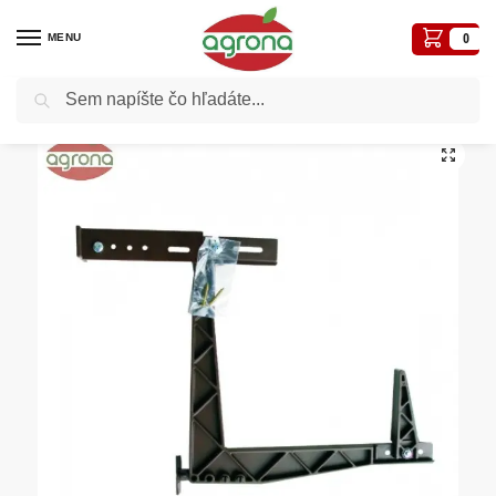
MENU
0
Vyhľadávanie
Domov
Kvetináče, plôtiky, sadbovače, vázy, truhlíky...
Držiaky
Držiak truhlíkov parapetný hnedý plast Herkules/ Frajman zosilnený
/
/
/