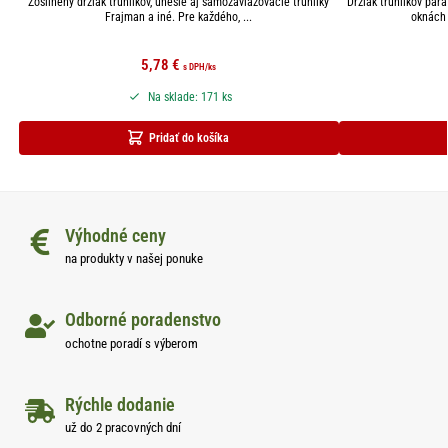
Zosilnený držiak truhlíkov, unesie aj samozavlažovacie truhlíky
Držiak truhlíkov par
Frajman a iné. Pre každého, ...
oknách 
5,78
€
s DPH
/ks
Na sklade: 171 ks
Pridať do košíka
Výhodné ceny
na produkty v našej ponuke
Odborné poradenstvo
ochotne poradí s výberom
Rýchle dodanie
už do 2 pracovných dní