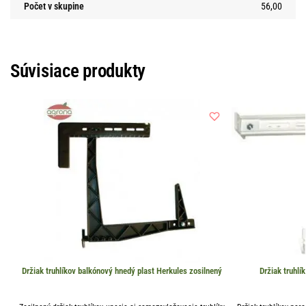
Počet v skupine
56,00
Súvisiace produkty
Držiak truhlíkov balkónový hnedý plast Herkules zosilnený
Držiak truhlí