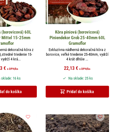
á (borovicová) 60L
Kôra píniová (borovicová)
r Mittel 15-25mm
Piniendekor Grob 25-40mm 60L
ramoflor
Gramoflor
herná dekoračná kôra z
Exkluzívna nádherná dekoračná kôra z
),stredné triedenie 15-
borovice, veľké triedenie 25-40mm, vydrží
ydrží 4 krá...
4 krát dlhšie ...
13
€
22,13
€
s DPH
/ks
s DPH
/ks
 sklade: 16 ks
Na sklade: 25 ks
dať do košíka
Pridať do košíka