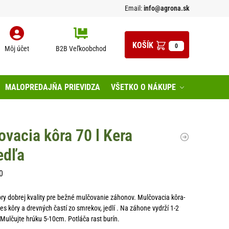
Email:
info@agrona.sk
0
Môj účet
B2B Veľkoobchod
MALOPREDAJŇA PRIEVIDZA
VŠETKO O NÁKUPE
vacia kôra 70 l Kera
edľa
0
ry dobrej kvality pre bežné mulčovanie záhonov. Mulčovacia kôra-
 kôry a drevných častí zo smrekov, jedlí . Na záhone vydrží 1-2
. Mulčujte hrúku 5-10cm. Potláča rast burín.