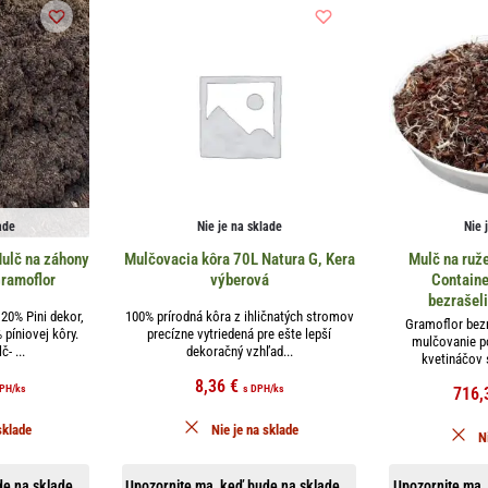
ade
Nie je na sklade
Nie 
ulč na záhony
Mulčovacia kôra 70L Natura G, Kera
Mulč na ruž
Gramoflor
výberová
Containe
bezrašel
20% Pini dekor,
100% prírodná kôra z ihličnatých stromov
Gramoflor bezr
 píniovej kôry.
precízne vytriedená pre ešte lepší
mulčovanie p
- ...
dekoračný vzhľad...
kvetináčov s
8,36
€
DPH
/ks
s DPH
/ks
716,
sklade
Nie je na sklade
N
e na sklade...
Upozornite ma, keď bude na sklade...
Upozornite ma, 