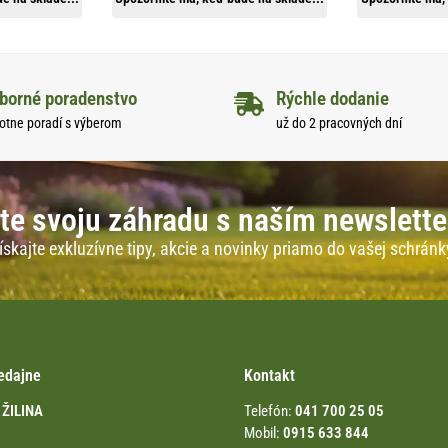
borné poradenstvo
Rýchle dodanie
otne poradí s výberom
už do 2 pracovných dní
te svoju záhradu s naším newslett
ískajte exkluzívne tipy, akcie a novinky priamo do vašej schránk
edajne
Kontakt
 ŽILINA
Telefón:
041 700 25 05
Mobil:
0915 633 844