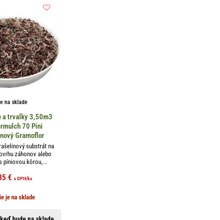
je na sklade
e a trvalky 3,50m3
rmulch 70 Pini
inový Gramoflor
ašelinový substrát na
ovrhu záhonov alebo
 píniovou kôrou,...
35
€
s DPH
/ks
ie je na sklade
keď bude na sklade...