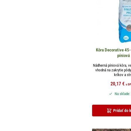
Kôra Decorative 45
píniová
Nádherná píniová kôra, veľ
vhodná na zakrytie pôdy
kríkov a str.
20,17
€
s D
Na sklade:
Pridať do 