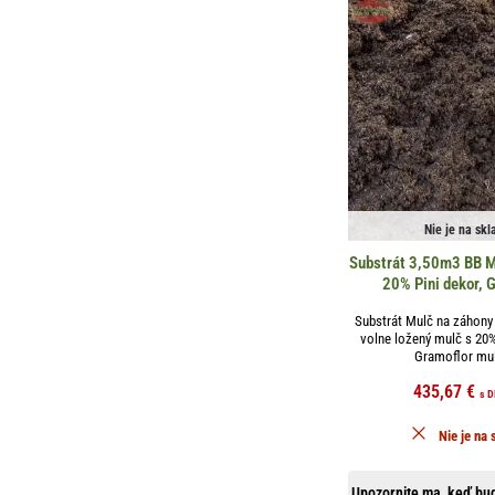
Nie je na skl
Substrát 3,50m3 BB M
20% Pini dekor, 
Substrát Mulč na záhony 
volne ložený mulč s 20%
Gramoflor mulč
435,67
€
s 
Nie je na 
Upozornite ma, keď bud