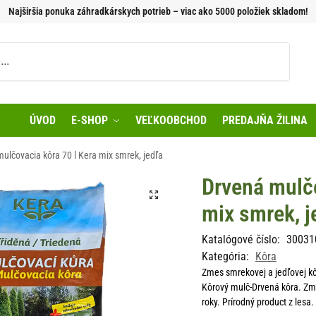
Najširšia ponuka záhradkárskych potrieb – viac ako 5000 položiek skladom!
Vyhľadávanie
ÚVOD
E-SHOP
VEĽKOOBCHOD
PREDAJŇA ŽILINA
ulčovacia kôra 70 l Kera mix smrek, jedľa
Drvená mulčo
mix smrek, j
Katalógové číslo:
30031
Kategória:
Kôra
Zmes smrekovej a jedľovej kô
Kôrový mulč-Drvená kôra. Zmes
roky. Prírodný product z lesa