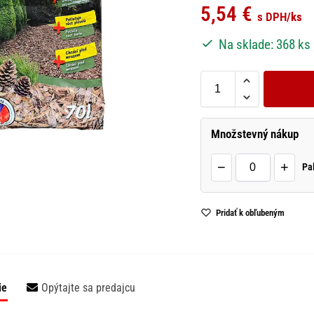
5,54
€
s DPH
/ks
Na sklade: 368 ks
Množstevný nákup
−
+
Pal
Pridať k obľubeným
ie
Opýtajte sa predajcu