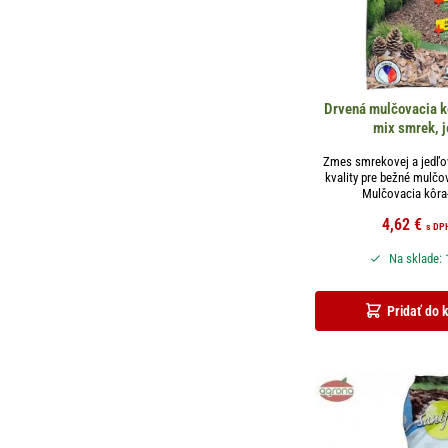
Drvená mulčovacia kô
mix smrek, j
Zmes smrekovej a jedľov
kvality pre bežné mulčo
Mulčovacia kôra-
4,62
€
s DP
Na sklade: 
Pridať do 