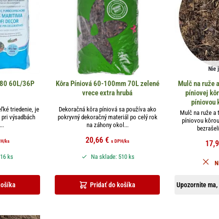
Nie 
-80 60L/36P
Kôra Píniová 60-100mm 70L zelené
Mulč na ruže a
vrece extra hrubá
píniovej kô
píniovou 
ké triedenie, je
Dekoračná kôra píniová sa používa ako
Mulč na ruže a t
 pri výsadbách
pokryvný dekoračný materiál po celý rok
píniovou kôro
..
na záhony okol...
bezrašeli
20,66
€
PH
/ks
s DPH
/ks
17,
 16 ks
Na sklade: 510 ks
N
košíka
Pridať do košíka
Upozornite ma, 