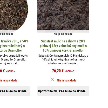
je na sklade
Nie je na sklade
 trvalky 70 L, s 50%
Substrát mulč na záhony s 20%
ry bezrašelinový s
píniovej kôry volne ložený mulč s
kôrou Gramoflor
10% píniovej kôry, Gramoflor
rvalky, bezrašelinový s
Substrát Containermulch 10 Pini dekor, s
u GramoflorGramoflor
10% píniovej kôry, Gramoflor mulč-
nový substrát...
substrát na mulčovanie ...
96
€
76,20
€
s DPH
/ks
s DPH
/m3
ie je na sklade
Nie je na sklade
keď bude na sklade...
Upozornite ma, keď bude na sklade...