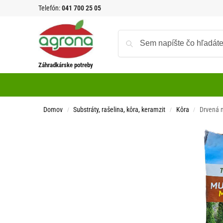
Telefón:
041 700 25 05
Záhradkárske potreby
Domov
Substráty, rašelina, kôra, keramzit
Kôra
Drvená m
/
/
/