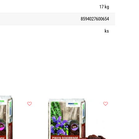
17 kg
8594027600654
ks