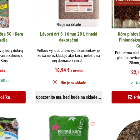
Nie je na sklade
ra 50 l Kera
Lávová drť 8-16mm 20 L hnedá
Kôra píniov
edľa
dekoračná
Piniendeko
G
ej kôry dobrej
Veľkou výhodou lávových kamienkov je,
Exkluzívna nád
vanie záhonov.
že sa nerozkladajú ako kôra, neležia na
pínií (borovice
Kôro...
nej domáce zvierat...
25mm, v
18,94
€
H
/ks
s DPH
/ks
22,
105 ks
Nie je na sklade
Na
košíka
Upozornite ma, keď bude na sklade...
Pri