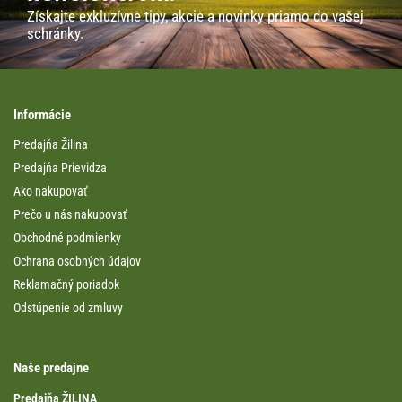
Získajte exkluzívne tipy, akcie a novinky priamo do vašej
schránky.
Informácie
Predajňa Žilina
Predajňa Prievidza
Ako nakupovať
Prečo u nás nakupovať
Obchodné podmienky
Ochrana osobných údajov
Reklamačný poriadok
Odstúpenie od zmluvy
Naše predajne
Predajňa ŽILINA