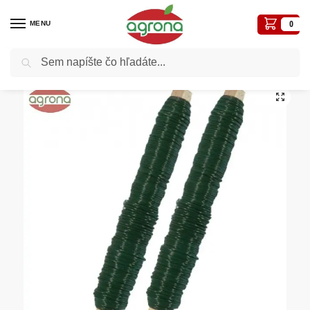
MENU
0
Vyhľadávanie
Domov
Ostatné nezaradené tovary
Drôt viaz.zelený 0,65mmx100g, 2ks v plaste Conmetall
/
/