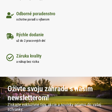
Odborné poradenstvo
ochotne poradí s výberom
Rýchle dodanie
už do 2 pracovných dní
Záruka kvality
a nákup bez rizika
Oživte svoju záhradu s naším
newsletterom!
Získajte exkluzívne tipy, akcie a novinky priamo do vašej
schránky.