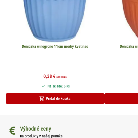
Doniczka winogrono 11cm modrý kvetináč
Doniczka w
0,38
€
s DPH
/ks
Na sklade: 6 ks
Pridať do košíka
Výhodné ceny
na produkty v našej ponuke