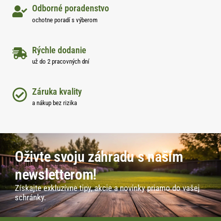
Odborné poradenstvo
ochotne poradí s výberom
Rýchle dodanie
už do 2 pracovných dní
Záruka kvality
a nákup bez rizika
Oživte svoju záhradu s naším
newsletterom!
Získajte exkluzívne tipy, akcie a novinky priamo do vašej
schránky.