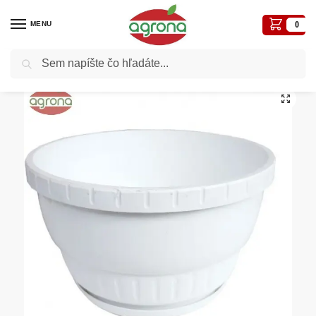
MENU
0
Vyhľadávanie
Domov
Kvetináče, plôtiky, sadbovače, vázy, truhlíky...
Plastové
Donicska kvetináč s podložkou Europa 25cm biela
/
/
/