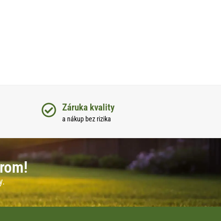
Záruka kvality
a nákup bez rizika
erom!
y.