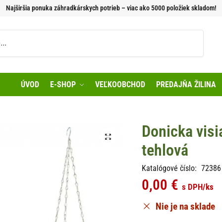
Najširšia ponuka záhradkárskych potrieb – viac ako 5000 položiek skladom!
Vyhľadávanie
ÚVOD
E-SHOP
VEĽKOOBCHOD
PREDAJŇA ŽILINA
Donicka visi
tehlová
Katalógové číslo:
72386
0,00
€
s DPH
/ks
Nie je na sklade