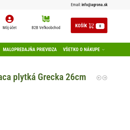
Email:
info@agrona.sk
0
Môj účet
B2B Veľkoobchod
MALOPREDAJŇA PRIEVIDZA
VŠETKO O NÁKUPE
aca plytká Grecka 26cm