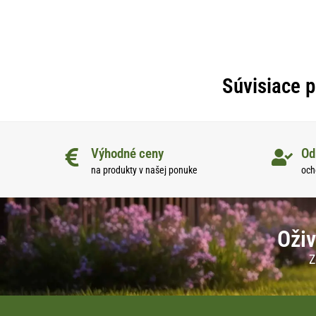
Súvisiace 
Výhodné ceny
Od
na produkty v našej ponuke
och
Oživ
Z