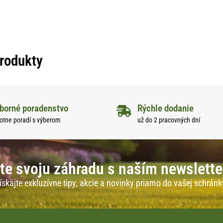
produkty
borné poradenstvo
Rýchle dodanie
otne poradí s výberom
už do 2 pracovných dní
te svoju záhradu s naším newslett
ískajte exkluzívne tipy, akcie a novinky priamo do vašej schránk