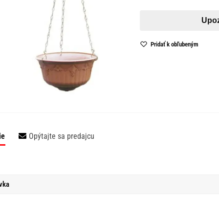
Pridať k obľubeným
ie
Opýtajte sa predajcu
vka